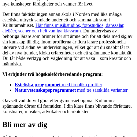
nya kunskaper, färdigheter och vänner för livet.
Det finns faktiskt ingen annan skola i Norden med lika många
estetiska uttryck samlade under ett och samma tak som i
Kulturamahuset.
Här finns musikstudios, fotostudios, danssalar,
ateljéer, scener och helt vanliga klassrum.
Du undervisas av
behöriga lärare som brinner för sitt ämne och för att dela med sig av
sin kunskap till dig. Inom profilerna är flera lärare professionella
utövare vid sidan av undervisningen, vilket gör att du snabbt får ta
del av nya trender, kloka erfarenheter och ett spännande kontaktnät.
Du får både verktyg och vägledning för att växa – som kreatör och
människa.
Vi erbjuder två högskoleförberedande program:
Estetiska programmet
med tio olika profiler
Naturvetenskapsprogrammet
med tre särskilda varianter
Oavsett vad du vill göra efter gymnasiet öppnar Kulturama
spännande dörrar till framtiden. I din klass finns blivande författare,
konstnärer, musiker, advokater och arkitekter.
Bli mer av dig