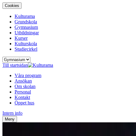
Cookies
Kulturama
Grundskola
Gymnasium
Utbildningar
Kurser
Kulturskola
Studiecirkel
Till startsidan
Våra program
Ansökan
Om skolan
Personal
Kontakt
Öppet hus
Intern info
Meny