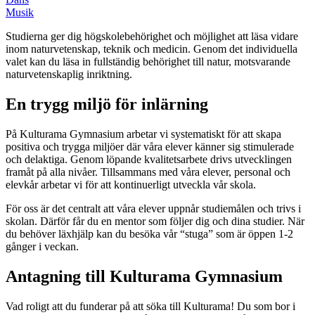
Musik
Studierna ger dig högskolebehörighet och möjlighet att läsa vidare
inom naturvetenskap, teknik och medicin. Genom det individuella
valet kan du läsa in fullständig behörighet till natur, motsvarande
naturvetenskaplig inriktning.
En trygg miljö för inlärning
På Kulturama Gymnasium arbetar vi systematiskt för att skapa
positiva och trygga miljöer där våra elever känner sig stimulerade
och delaktiga. Genom löpande kvalitetsarbete drivs utvecklingen
framåt på alla nivåer. Tillsammans med våra elever, personal och
elevkår arbetar vi för att kontinuerligt utveckla vår skola.
För oss är det centralt att våra elever uppnår studiemålen och trivs i
skolan. Därför får du en mentor som följer dig och dina studier. När
du behöver läxhjälp kan du besöka vår “stuga” som är öppen 1-2
gånger i veckan.
Antagning till Kulturama Gymnasium
Vad roligt att du funderar på att söka till Kulturama! Du som bor i