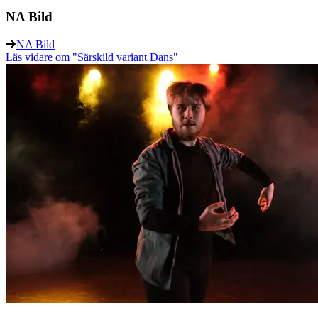
NA Bild
NA Bild
Läs vidare
om "Särskild variant Dans"