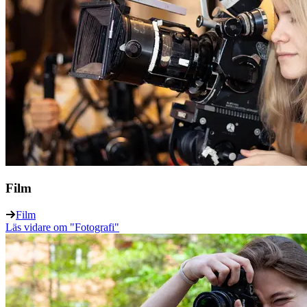
Film
Film
Läs vidare
om "Fotografi"