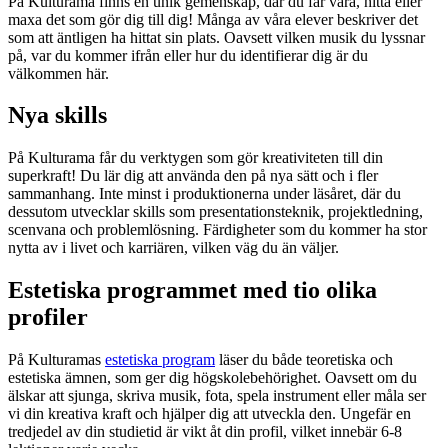
På Kulturama finns en unik gemenskap, där du får vara, hitta eller
maxa det som gör dig till dig! Många av våra elever beskriver det
som att äntligen ha hittat sin plats. Oavsett vilken musik du lyssnar
på, var du kommer ifrån eller hur du identifierar dig är du
välkommen här.
Nya skills
På Kulturama får du verktygen som gör kreativiteten till din
superkraft! Du lär dig att använda den på nya sätt och i fler
sammanhang. Inte minst i produktionerna under läsåret, där du
dessutom utvecklar skills som presentationsteknik, projektledning,
scenvana och problemlösning. Färdigheter som du kommer ha stor
nytta av i livet och karriären, vilken väg du än väljer.
Estetiska programmet med tio olika
profiler
På Kulturamas
estetiska program
läser du både teoretiska och
estetiska ämnen, som ger dig högskolebehörighet. Oavsett om du
älskar att sjunga, skriva musik, fota, spela instrument eller måla ser
vi din kreativa kraft och hjälper dig att utveckla den. Ungefär en
tredjedel av din studietid är vikt åt din profil, vilket innebär 6-8