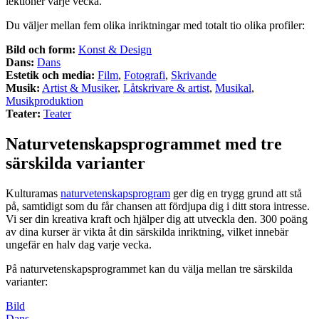
lektioner varje vecka.
Du väljer mellan fem olika inriktningar med totalt tio olika profiler:
Bild och form:
Konst & Design
Dans:
Dans
Estetik och media:
Film
,
Fotografi
,
Skrivande
Musik:
Artist & Musiker
,
Låtskrivare & artist
,
Musikal
,
Musikproduktion
Teater:
Teater
Naturvetenskapsprogrammet med tre
särskilda varianter
Kulturamas
naturvetenskapsprogram
ger dig en trygg grund att stå
på, samtidigt som du får chansen att fördjupa dig i ditt stora intresse.
Vi ser din kreativa kraft och hjälper dig att utveckla den. 300 poäng
av dina kurser är vikta åt din särskilda inriktning, vilket innebär
ungefär en halv dag varje vecka.
På naturvetenskapsprogrammet kan du välja mellan tre särskilda
varianter:
Bild
Dans