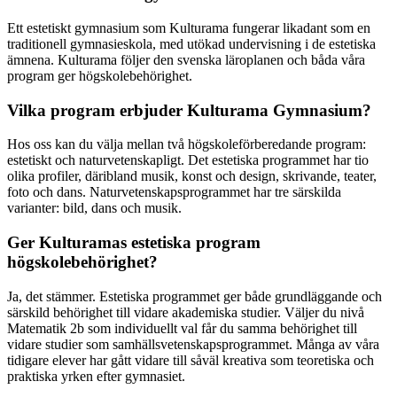
Ett estetiskt gymnasium som Kulturama fungerar likadant som en
traditionell gymnasieskola, med utökad undervisning i de estetiska
ämnena. Kulturama följer den svenska läroplanen och båda våra
program ger högskolebehörighet.
Vilka program erbjuder Kulturama Gymnasium?
Hos oss kan du välja mellan två högskoleförberedande program:
estetiskt och naturvetenskapligt. Det estetiska programmet har tio
olika profiler, däribland musik, konst och design, skrivande, teater,
foto och dans. Naturvetenskapsprogrammet har tre särskilda
varianter: bild, dans och musik.
Ger Kulturamas estetiska program
högskolebehörighet?
Ja, det stämmer. Estetiska programmet ger både grundläggande och
särskild behörighet till vidare akademiska studier. Väljer du nivå
Matematik 2b som individuellt val får du samma behörighet till
vidare studier som samhällsvetenskapsprogrammet. Många av våra
tidigare elever har gått vidare till såväl kreativa som teoretiska och
praktiska yrken efter gymnasiet.