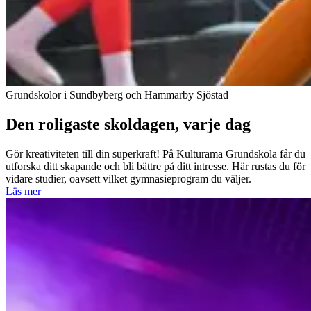
Grundskolor i Sundbyberg och Hammarby Sjöstad
Den roligaste skoldagen, varje dag
Gör kreativiteten till din superkraft! På Kulturama Grundskola får du
utforska ditt skapande och bli bättre på ditt intresse. Här rustas du för
vidare studier, oavsett vilket gymnasieprogram du väljer.
Läs mer