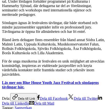
sal. Under lördagen fortsätter programmet på Kulturama i
Hammarby Sjöstad, där deltagarna tar del av föreläsningar,
seminarier och workshops med internationella stjärnor och
meriterade pedagoger.
Söndagen ägnas åt festivalens tävlingar, där både storband och
mindre jazzensembler uppträder inför en professionell jury.
Tävlingarna är öppna för allmänheten och har fri entré.
Bland årets deltagare finns ensembler från bland annat Södra Latin,
Malmö Latin, Uppsala Kulturskola, Musikkonservatoriet Falun,
Bollnäs Folkhögskola, Sjöviks Folkhögskola, Åsa Folkhögskola,
Borås Kulturskola och Lilla Akademien.
För de unga musikerna är festivalen en unik möjlighet att utvecklas
konstnärligt, inspireras av etablerade jazzprofiler och knyta
värdefulla kontakter inför framtida studier och yrkesliv inom
jazzvärlden.
Läs mer om Blue House Youth Jazz Festival och söndagens
tävlingar här.
Dela:
Dela till Facebook
Dela till Twitter
Dela till Link
Dela till LinkedIn
Dela till Mail
Taggar:
Samverkan