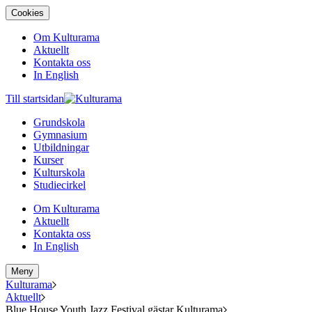
Cookies
Om Kulturama
Aktuellt
Kontakta oss
In English
Till startsidan
Grundskola
Gymnasium
Utbildningar
Kurser
Kulturskola
Studiecirkel
Om Kulturama
Aktuellt
Kontakta oss
In English
Meny
Kulturama
Aktuellt
Blue House Youth Jazz Festival gästar Kulturama