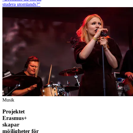
studera utomlands?"
Musik
Projektet
Erasmus+
skapar
möjligheter för