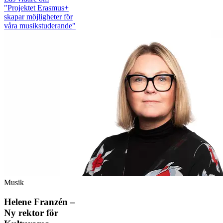
"Projektet Erasmus+
skapar möjligheter för
våra musikstuderande"
Musik
Helene Franzén –
Ny rektor för