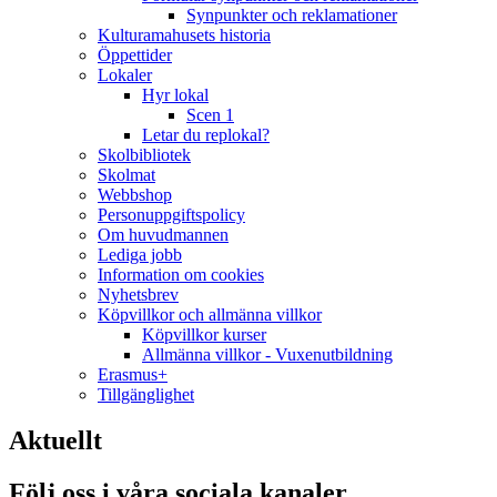
Synpunkter och reklamationer
Kulturamahusets historia
Öppettider
Lokaler
Hyr lokal
Scen 1
Letar du replokal?
Skolbibliotek
Skolmat
Webbshop
Personuppgiftspolicy
Om huvudmannen
Lediga jobb
Information om cookies
Nyhetsbrev
Köpvillkor och allmänna villkor
Köpvillkor kurser
Allmänna villkor - Vuxenutbildning
Erasmus+
Tillgänglighet
Aktuellt
Följ oss i våra sociala kanaler