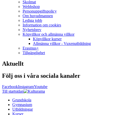
Skolmat
Webbshop
Personuppgiftspolicy
Om huvudmannen
Lediga jobb
Information om cookies
Nyhetsbrev
Köpvillkor och allmänna villkor
Köpvillkor kurser
Allmänna villkor - Vuxenutbildning
Erasmus+
Tillgänglighet
Aktuellt
Följ oss i våra sociala kanaler
Facebook
Instagram
Youtube
Till startsidan
Grundskola
Gymnasium
Utbildningar
Kurser