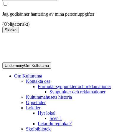
Jag godkänner hantering av mina personuppgifter
(Obligatoriskt)
Skicka
Undermeny
Om Kulturama
Om Kulturama
Kontakta oss
Formulär synpunkter och reklamationer
Synpunkter och reklamationer
Kulturamahusets historia
Öppettider
Lokaler
Hyr lokal
Scen 1
Letar du replokal?
Skolbibliotek