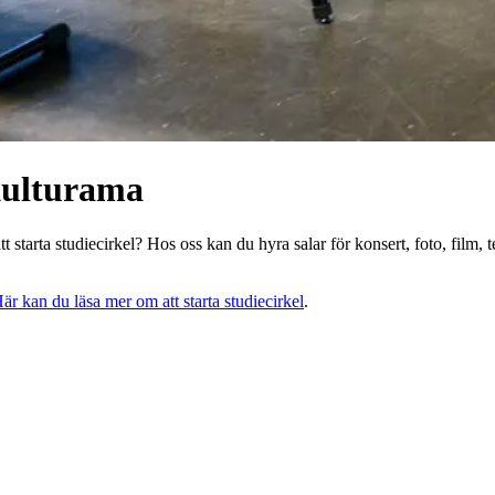
Kulturama
att starta studiecirkel? Hos oss kan du hyra salar för konsert, foto, film
är kan du läsa mer om att starta studiecirkel
.