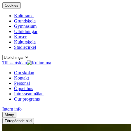
Cookies
Kulturama
Grundskola
Gymnasium
Utbildningar
Kurser
Kulturskola
Studiecirkel
Till startsidan
Om skolan
Kontakt
Personal
Öppet hus
Intresseanmälan
Our programs
Intern info
Meny
Föregående bild