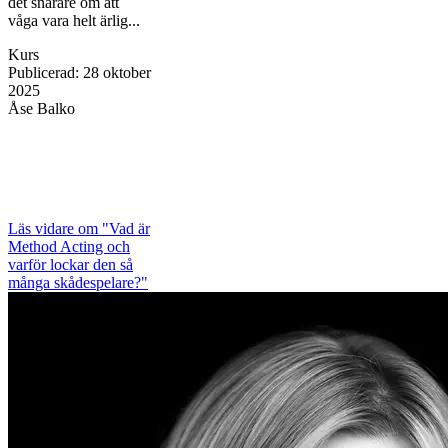
det snarare om att
våga vara helt ärlig...
Kurs
Publicerad
:
28 oktober
2025
Åse Balko
Läs vidare
om "Vad är
Method Acting och
varför lockar den så
många skådespelare?"