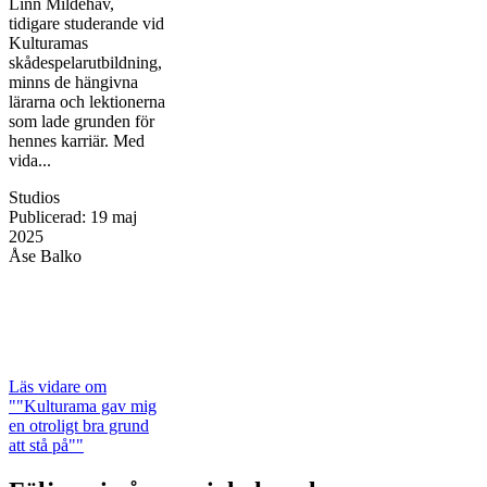
Linn Mildehav,
tidigare studerande vid
Kulturamas
skådespelarutbildning,
minns de hängivna
lärarna och lektionerna
som lade grunden för
hennes karriär. Med
vida...
Studios
Publicerad
:
19 maj
2025
Åse Balko
Läs vidare
om
""Kulturama gav mig
en otroligt bra grund
att stå på""