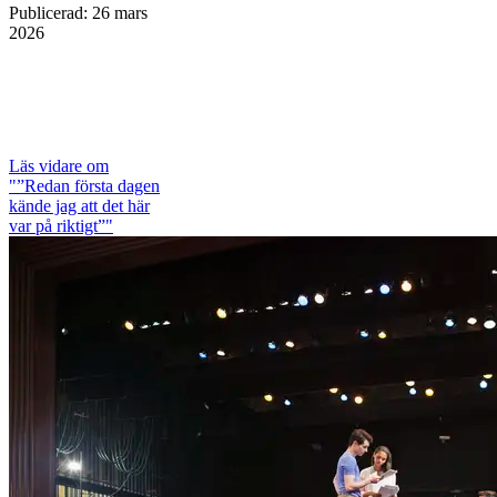
Publicerad
:
26 mars
2026
Läs vidare
om
"”Redan första dagen
kände jag att det här
var på riktigt”"