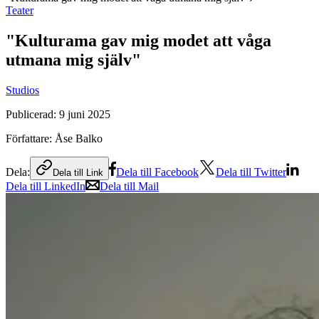
Teater
"Kulturama gav mig modet att våga
utmana mig själv"
Studios
Publicerad:
9 juni 2025
Författare:
Åse Balko
Dela:
Dela till Facebook
Dela till Twitter
Dela till Link
Dela till LinkedIn
Dela till Mail