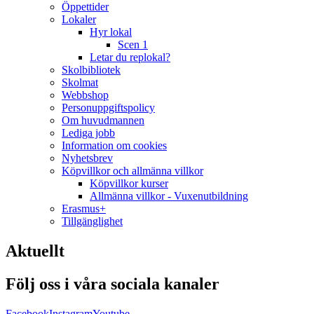
Öppettider
Lokaler
Hyr lokal
Scen 1
Letar du replokal?
Skolbibliotek
Skolmat
Webbshop
Personuppgiftspolicy
Om huvudmannen
Lediga jobb
Information om cookies
Nyhetsbrev
Köpvillkor och allmänna villkor
Köpvillkor kurser
Allmänna villkor - Vuxenutbildning
Erasmus+
Tillgänglighet
Aktuellt
Följ oss i våra sociala kanaler
Facebook
Instagram
Youtube