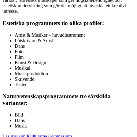
världar: teoretiska kunskaper som ger högskolebehörighet och
estetisk undervisning som gör det möjligt att utveckla ett kreativt
intresse.
Estetiska programmets tio olika profiler:
Artist & Musiker – huvudinstrument
Låtskrivare & Artist
Dans
Foto
Film
Konst & Design
Musikal
Musikproduktion
Skrivande
Teater
Naturvetenskapsprogrammets tre särskilda
varianter:
Bild
Dans
Musik
Läs mer om Kulturama Gymnasium