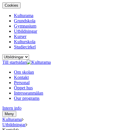
Cookies
Kulturama
Grundskola
Gymnasium
Utbildningar
Kurser
Kulturskola
Studiecirkel
Till startsidan
Om skolan
Kontakt
Personal
Öppet hus
Intresseanmälan
Our programs
Intern info
Meny
Kulturama
Utbildningar
Kontakt