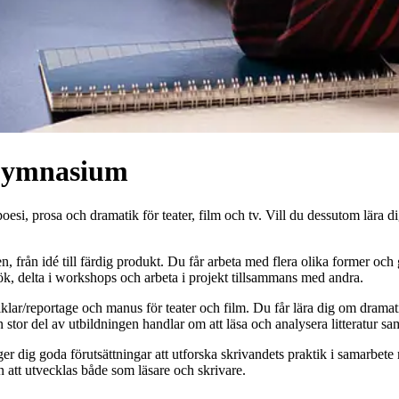
 Gymnasium
oesi, prosa och dramatik för teater, film och tv. Vill du dessutom lära
n, från idé till färdig produkt. Du får arbeta med flera olika former oc
esök, delta i workshops och arbeta i projekt tillsammans med andra.
rtiklar/reportage och manus för teater och film. Du får lära dig om dram
tor del av utbildningen handlar om att läsa och analysera litteratur sam
er dig goda förutsättningar att utforska skrivandets praktik i samarbete
 att utvecklas både som läsare och skrivare.