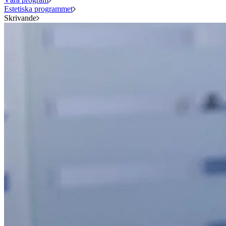
Estetiska programmet
Skrivande