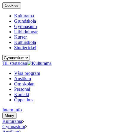
Cookies
Kulturama
Grundskola
Gymnasium
Utbildningar
Kurser
Kulturskola
Studiecirkel
Till startsidan
Våra program
Ansökan
Om skolan
Personal
Kontakt
Öppet hus
Intern info
Meny
Kulturama
Gymnasium
Ansökan