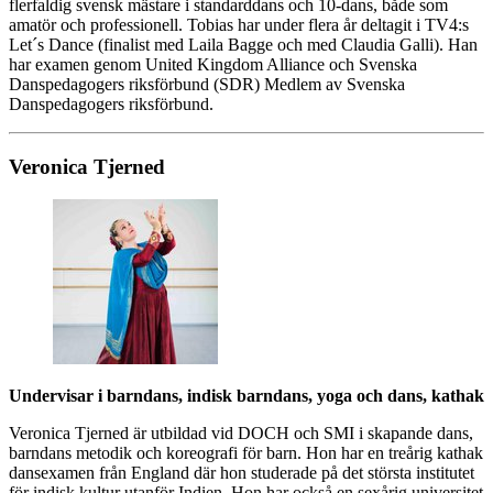
flerfaldig svensk mästare i standarddans och 10-dans, både som
amatör och professionell. Tobias har under flera år deltagit i TV4:s
Let´s Dance (finalist med Laila Bagge och med Claudia Galli). Han
har examen genom United Kingdom Alliance och Svenska
Danspedagogers riksförbund (SDR) Medlem av Svenska
Danspedagogers riksförbund.
Veronica Tjerned
Undervisar i barndans, indisk barndans, yoga och dans, kathak
Veronica Tjerned är utbildad vid DOCH och SMI i skapande dans,
barndans metodik och koreografi för barn. Hon har en treårig kathak
dansexamen från England där hon studerade på det största institutet
för indisk kultur utanför Indien. Hon har också en sexårig universitet