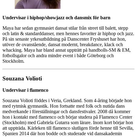
Undervisar i hiphop/showjazz och dansmix för barn
Maya har sedan gymnasiet dansat stilar från street till balett, stepp
och latin & standarddanser, men hennes favoriter är hiphop och jazz.
På sin senaste yrkesutbildning på Danscenter Fryshuset har hon,
utöver de ovanstående, dansat modernt, breakdance, klack och
whacking. Maya har bland annat uppträtt på handbolls-SM & EM,
fotbollsgalor och andra mindre event i både Göteborg och
Stockholm.
Souzana Volioti
Undervisar i flamenco
Souzana Volioti föddes i Veria, Grekland. Som 4-åring började hon
med rytmisk gymnastik. Hon fortsatte med folk och nutida dans
medverkande i föreställningar och dansfestivaler. 2008 då kommer
hon i kontakt med flamenco och börjar studera på Flamenco Center
(Stockholm) med Gabriela Gutarra som lärare. Inom kort börjar hon
att uppträda. Kärleken till flamenco slutligen förde henne till Sevilla,
Spanien 2014 där hon bodde och studerade vid dansakademin