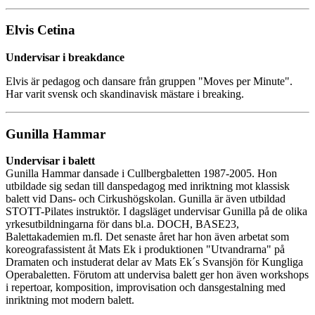
Elvis Cetina
Undervisar i breakdance
Elvis är pedagog och dansare från gruppen "Moves per Minute".
Har varit svensk och skandinavisk mästare i breaking.
Gunilla Hammar
Undervisar i balett
Gunilla Hammar dansade i Cullbergbaletten 1987-2005. Hon
utbildade sig sedan till danspedagog med inriktning mot klassisk
balett vid Dans- och Cirkushögskolan. Gunilla är även utbildad
STOTT-Pilates instruktör. I dagsläget undervisar Gunilla på de olika
yrkesutbildningarna för dans bl.a. DOCH, BASE23,
Balettakademien m.fl. Det senaste året har hon även arbetat som
koreografassistent åt Mats Ek i produktionen "Utvandrarna" på
Dramaten och instuderat delar av Mats Ek´s Svansjön för Kungliga
Operabaletten. Förutom att undervisa balett ger hon även workshops
i repertoar, komposition, improvisation och dansgestalning med
inriktning mot modern balett.