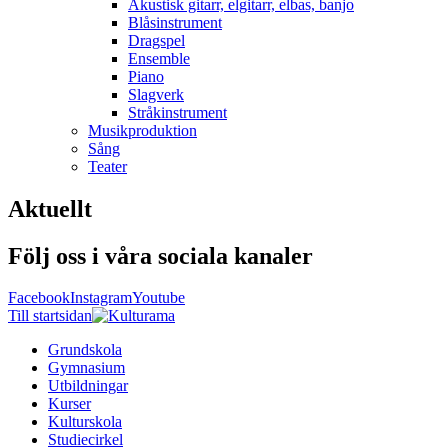
Akustisk gitarr, elgitarr, elbas, banjo
Blåsinstrument
Dragspel
Ensemble
Piano
Slagverk
Stråkinstrument
Musikproduktion
Sång
Teater
Aktuellt
Följ oss i våra sociala kanaler
Facebook
Instagram
Youtube
Till startsidan
Grundskola
Gymnasium
Utbildningar
Kurser
Kulturskola
Studiecirkel