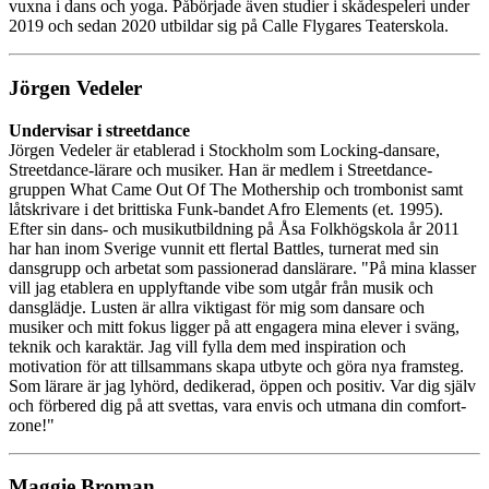
vuxna i dans och yoga. Påbörjade även studier i skådespeleri under
2019 och sedan 2020 utbildar sig på Calle Flygares Teaterskola.
Jörgen Vedeler
Undervisar i streetdance
Jörgen Vedeler är etablerad i Stockholm som Locking-dansare,
Streetdance-lärare och musiker. Han är medlem i Streetdance-
gruppen What Came Out Of The Mothership och trombonist samt
låtskrivare i det brittiska Funk-bandet Afro Elements (et. 1995).
Efter sin dans- och musikutbildning på Åsa Folkhögskola år 2011
har han inom Sverige vunnit ett flertal Battles, turnerat med sin
dansgrupp och arbetat som passionerad danslärare. "På mina klasser
vill jag etablera en upplyftande vibe som utgår från musik och
dansglädje. Lusten är allra viktigast för mig som dansare och
musiker och mitt fokus ligger på att engagera mina elever i sväng,
teknik och karaktär. Jag vill fylla dem med inspiration och
motivation för att tillsammans skapa utbyte och göra nya framsteg.
Som lärare är jag lyhörd, dedikerad, öppen och positiv. Var dig själv
och förbered dig på att svettas, vara envis och utmana din comfort-
zone!"
Maggie Broman