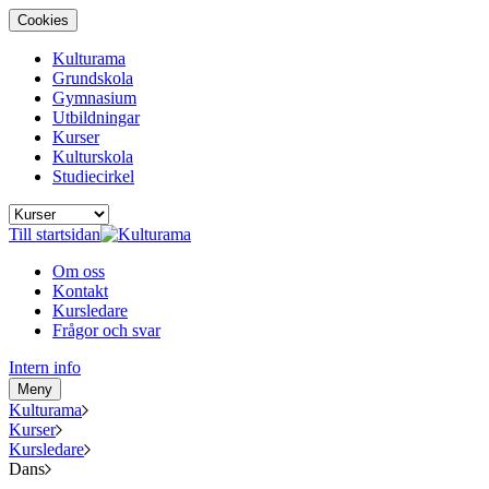
Cookies
Kulturama
Grundskola
Gymnasium
Utbildningar
Kurser
Kulturskola
Studiecirkel
Till startsidan
Om oss
Kontakt
Kursledare
Frågor och svar
Intern info
Meny
Kulturama
Kurser
Kursledare
Dans