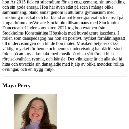
hon År 2015 fick ett stipendium för sitt engagemang, sin utveckling
och sin goda energi. Hon har även stått på scen i många olika
sammanhang, bland annat genom Kulturama gymnasium med
inriktning musikal och har bland annat koreograferat och dansat på
Unga drömmare/We are Stockholm tillsammans med Stockholm
Danceteam. Under sommaren 2021 tog hon examen från
Stockholms Konstnärliga Högskola med huvudgenre jazzdans. I
rollen som danspedagog har hon ett positivt, nyfiket förhållningssätt
till undervisningen och till de hon möter. Musiken betyder också
väldigt mycket för henne och hennes undervisning har därför stort
fokus på att knyta kontakt med musik på olika sätt för att hitta
rörelsekvalitéer, rytmik, och känsla. Det viktigaste är att alla ska få
hitta och utveckla sin dansglädje med hjälp av olika metoder, roliga
övningar, och en trygg miljö.
Maya Perry