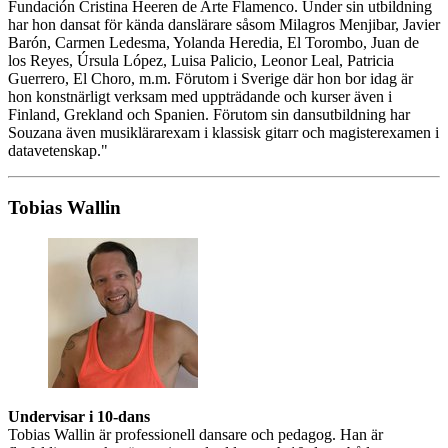
Fundación Cristina Heeren de Arte Flamenco. Under sin utbildning
har hon dansat för kända danslärare såsom Milagros Menjibar, Javier
Barón, Carmen Ledesma, Yolanda Heredia, El Torombo, Juan de
los Reyes, Úrsula López, Luisa Palicio, Leonor Leal, Patricia
Guerrero, El Choro, m.m. Förutom i Sverige där hon bor idag är
hon konstnärligt verksam med uppträdande och kurser även i
Finland, Grekland och Spanien. Förutom sin dansutbildning har
Souzana även musiklärarexam i klassisk gitarr och magisterexamen i
datavetenskap."
Tobias Wallin
Undervisar i 10-dans
Tobias Wallin är professionell dansare och pedagog. Han är