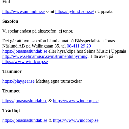
Fiol
http://www.amundin.se
samt
https://nylund-son.se/
i Uppsala.
Saxofon
Vi spelar endast på altsaxofon, ej tenor.
Det går att hyra saxofon bland annat på Blåsspecialisten Jonas
Näslund AB på Wallingatan 35, tel
08-411 29 29
https://jonasnaslundab.se
eller hyra/köpa hos Selma Music i Uppsala
http://www.selmamusic.se/instrumentuthyrning
. Titta även på
https://www.windcorp.se
Trummor
https://playgear.se
Medtag egna trumstockar.
Trumpet
https://jonasnaslundab.se
&
https://www.windcorp.se
Tvärflöjt
https://jonasnaslundab.se
&
https://www.windcorp.se