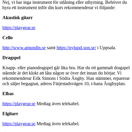
Nej, vi har inga instrument för utlåning eller uthyrning. Behöver du
hyra ett instrument inför din kurs rekommenderar vi följande:
Akustisk gitarr
https://playgear.se
Cello
http://www.amundin.se
samt
https://nylund-son.se/
i Uppsala.
Dragspel
Knapp- eller pianodragspel går lika bra. Har du ett gammalt dragspel
stående är det klokt att låta någon se över det innan du börjar. Vi
rekommenderar Erik Simons i Södra Ängby. Han stämmer, reparerar
och säljer begagnat, adress Färjestadsvägen 10, t-bana Ängbyplan.
Elbas
https://playgear.se
Medtag även telekabel.
Elgitarr
https://playgear.se
Medtag även telekabel.