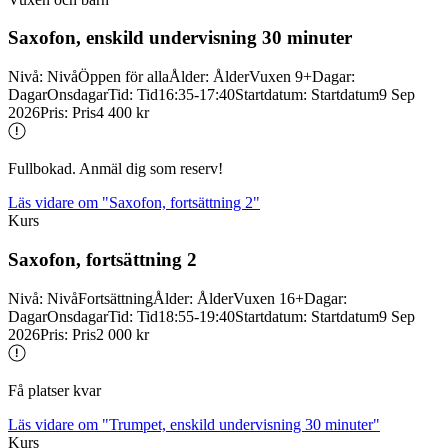
Saxofon, enskild undervisning 30 minuter
Nivå
:
Nivå
Öppen för alla
Ålder
:
Ålder
Vuxen 9+
Dagar
:
Dagar
Onsdagar
Tid
:
Tid
16:35-17:40
Startdatum
:
Startdatum
9 Sep
2026
Pris
:
Pris
4 400 kr
Fullbokad. Anmäl dig som reserv!
Läs vidare
om "Saxofon, fortsättning 2"
Kurs
Saxofon, fortsättning 2
Nivå
:
Nivå
Fortsättning
Ålder
:
Ålder
Vuxen 16+
Dagar
:
Dagar
Onsdagar
Tid
:
Tid
18:55-19:40
Startdatum
:
Startdatum
9 Sep
2026
Pris
:
Pris
2 000 kr
Få platser kvar
Läs vidare
om "Trumpet, enskild undervisning 30 minuter"
Kurs