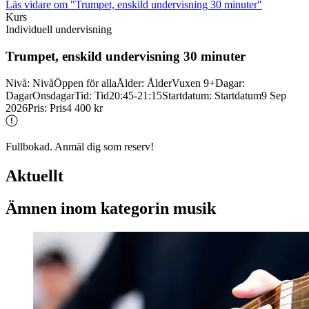
Läs vidare
om "Trumpet, enskild undervisning 30 minuter"
Kurs
Individuell undervisning
Trumpet, enskild undervisning 30 minuter
Nivå
:
Nivå
Öppen för alla
Ålder
:
Ålder
Vuxen 9+
Dagar
:
Dagar
Onsdagar
Tid
:
Tid
20:45-21:15
Startdatum
:
Startdatum
9 Sep
2026
Pris
:
Pris
4 400 kr
Fullbokad. Anmäl dig som reserv!
Aktuellt
Ämnen inom kategorin musik