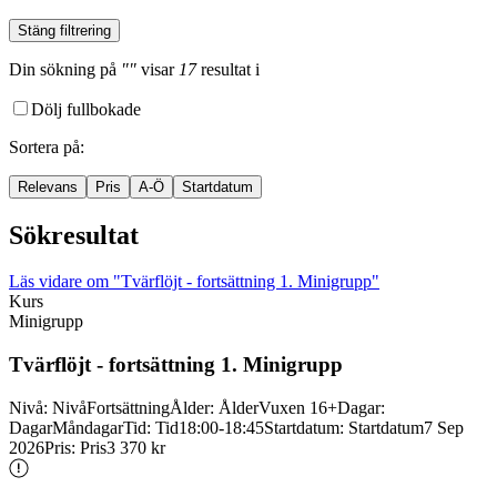
Stäng filtrering
Din sökning
på
""
visar
17
resultat
i
Dölj fullbokade
Sortera på
:
Relevans
Pris
A-Ö
Startdatum
Sökresultat
Läs vidare
om "Tvärflöjt - fortsättning 1. Minigrupp"
Kurs
Minigrupp
Tvärflöjt -
fortsättning 1. Minigrupp
Nivå
:
Nivå
Fortsättning
Ålder
:
Ålder
Vuxen 16+
Dagar
:
Dagar
Måndagar
Tid
:
Tid
18:00-18:45
Startdatum
:
Startdatum
7 Sep
2026
Pris
:
Pris
3 370 kr