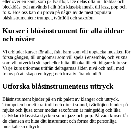
eller över en kant, som på tvärflöjt. De delas ofta in i träblås och
bleckblås, och används i allt från klassisk musik till jazz, pop och
folk. Hos oss kan du prova på några av de mest populära
blåsinstrumenten: trumpet, tvärflöjt och saxofon.
Kurser i blåsinstrument för alla åldrar
och nivåer
Vi erbjuder kurser för alla, från barn som vill upptäcka musiken för
första gången, till ungdomar som vill spela i ensemble, och vuxna
som vill utveckla sitt spel eller hitta tillbaka till ett tidigare intresse.
Varje kurs utformas utifrån deltagarnas ålder, nivå och mål, med
fokus på att skapa en trygg och kreativ lärandemiljö.
Utforska blåsinstrumentens uttryck
Blåsinstrument bjuder på en rik palett av klanger och uttryck.
Trumpeten har ett kraftfullt och direkt sound, tvärflöjten bjuder på
mjuka och ljusa toner medan saxofonen är mångsidig och lika
självklar i klassiska stycken som i jazz och pop. På våra kurser får
du chansen att hitta ditt instrument och forma ditt personliga
musikaliska uttryck.