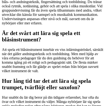
blås- och andningsteknik, fingersättning och tonbildning. Du tränar
också rytmik, notläsning, gehör och att spela i olika musikstilar. Vid
gruppundervisning får du även spela tillsammans med andra, vilket
utvecklar din känsla för samspel och musikalisk kommunikation.
Undervisningen anpassas efter nivå och mål, oavsett om du är
nybörjare eller mer erfaren.
Är det svårt att lära sig spela ett
blåsinstrument?
Att spela ett blåsinstrument innebär en viss inlärningströskel, särskilt
när det gäller andningsteknik och tonbildning. Men med hjälp av
våra erfarna pedagoger får du den guidning du behöver för att
komma igång på ett roligt och pedagogiskt sätt. De flesta märker
snabbt framsteg och får glädje av spelet redan från början oavsett
vilket instrument de valt.
Hur lång tid tar det att lära sig spela
trumpet, tvärflöjt eller saxofon?
Hur snabbt du lär dig beror på din tidigare erfarenhet, hur ofta du
övar och vilket instrument du väljer. Många nybörjare lär sig spela
enkla melodier redan efter några lektioner, medan det kan ta längre