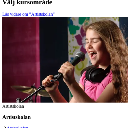
Välj kursområde
Läs vidare
om "Artistskolan"
Artistskolan
Artistskolan