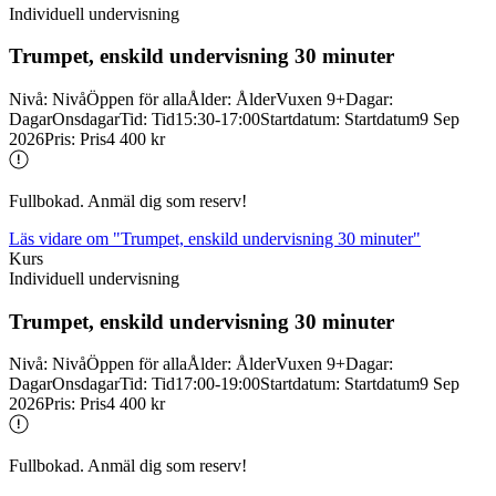
Individuell undervisning
Trumpet, enskild undervisning 30 minuter
Nivå
:
Nivå
Öppen för alla
Ålder
:
Ålder
Vuxen 9+
Dagar
:
Dagar
Onsdagar
Tid
:
Tid
15:30-17:00
Startdatum
:
Startdatum
9 Sep
2026
Pris
:
Pris
4 400 kr
Fullbokad. Anmäl dig som reserv!
Läs vidare
om "Trumpet, enskild undervisning 30 minuter"
Kurs
Individuell undervisning
Trumpet, enskild undervisning 30 minuter
Nivå
:
Nivå
Öppen för alla
Ålder
:
Ålder
Vuxen 9+
Dagar
:
Dagar
Onsdagar
Tid
:
Tid
17:00-19:00
Startdatum
:
Startdatum
9 Sep
2026
Pris
:
Pris
4 400 kr
Fullbokad. Anmäl dig som reserv!