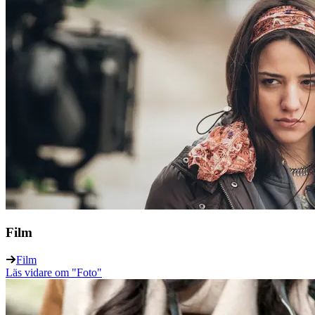
Film
Film
Läs vidare
om "Foto"