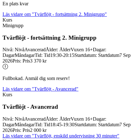
En plats kvar
Läs vidare
om "Tvärflöjt - fortsättning 2. Minigrupp"
Kurs
Minigrupp
Tvärflöjt -
fortsättning 2. Minigrupp
Nivå
:
Nivå
Avancerad
Ålder
:
Ålder
Vuxen 16+
Dagar
:
Dagar
Måndagar
Tid
:
Tid
19:30-20:15
Startdatum
:
Startdatum
7 Sep
2026
Pris
:
Pris
3 370 kr
Fullbokad. Anmäl dig som reserv!
Läs vidare
om "Tvärflöjt - Avancerad"
Kurs
Tvärflöjt -
Avancerad
Nivå
:
Nivå
Avancerad
Ålder
:
Ålder
Vuxen 16+
Dagar
:
Dagar
Måndagar
Tid
:
Tid
18:45-19:30
Startdatum
:
Startdatum
7 Sep
2026
Pris
:
Pris
2 000 kr
Läs vidare
om "Tvärflöjt, enskild undervisning 30 minuter"