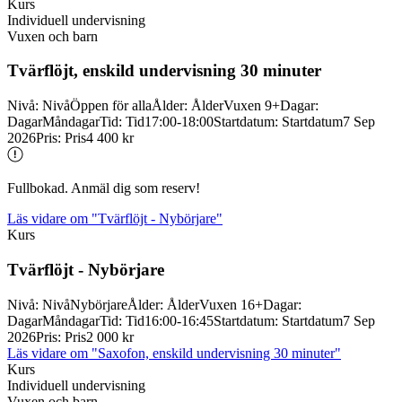
Kurs
Individuell undervisning
Vuxen och barn
Tvärflöjt, enskild undervisning 30 minuter
Nivå
:
Nivå
Öppen för alla
Ålder
:
Ålder
Vuxen 9+
Dagar
:
Dagar
Måndagar
Tid
:
Tid
17:00-18:00
Startdatum
:
Startdatum
7 Sep
2026
Pris
:
Pris
4 400 kr
Fullbokad. Anmäl dig som reserv!
Läs vidare
om "Tvärflöjt - Nybörjare"
Kurs
Tvärflöjt -
Nybörjare
Nivå
:
Nivå
Nybörjare
Ålder
:
Ålder
Vuxen 16+
Dagar
:
Dagar
Måndagar
Tid
:
Tid
16:00-16:45
Startdatum
:
Startdatum
7 Sep
2026
Pris
:
Pris
2 000 kr
Läs vidare
om "Saxofon, enskild undervisning 30 minuter"
Kurs
Individuell undervisning
Vuxen och barn