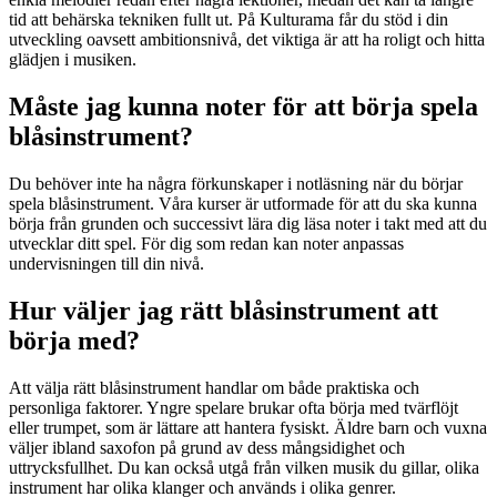
tid att behärska tekniken fullt ut. På Kulturama får du stöd i din
utveckling oavsett ambitionsnivå, det viktiga är att ha roligt och hitta
glädjen i musiken.
Måste jag kunna noter för att börja spela
blåsinstrument?
Du behöver inte ha några förkunskaper i notläsning när du börjar
spela blåsinstrument. Våra kurser är utformade för att du ska kunna
börja från grunden och successivt lära dig läsa noter i takt med att du
utvecklar ditt spel. För dig som redan kan noter anpassas
undervisningen till din nivå.
Hur väljer jag rätt blåsinstrument att
börja med?
Att välja rätt blåsinstrument handlar om både praktiska och
personliga faktorer. Yngre spelare brukar ofta börja med tvärflöjt
eller trumpet, som är lättare att hantera fysiskt. Äldre barn och vuxna
väljer ibland saxofon på grund av dess mångsidighet och
uttrycksfullhet. Du kan också utgå från vilken musik du gillar, olika
instrument har olika klanger och används i olika genrer.