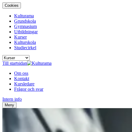
Cookies
Kulturama
Grundskola
Gymnasium
Utbildningar
Kurser
Kulturskola
Studiecirkel
Till startsidan
Om oss
Kontakt
Kursledare
Frågor och svar
Intern info
Meny