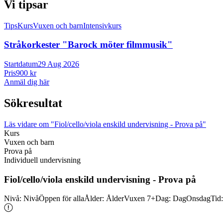
Vi tipsar
Tips
Kurs
Vuxen och barn
Intensivkurs
Stråkorkester "Barock möter filmmusik"
Startdatum
29 Aug 2026
Pris
900 kr
Anmäl dig här
Sökresultat
Läs vidare
om "Fiol/cello/viola enskild undervisning - Prova på"
Kurs
Vuxen och barn
Prova på
Individuell undervisning
Fiol/
cello/
viola enskild undervisning -
Prova på
Nivå
:
Nivå
Öppen för alla
Ålder
:
Ålder
Vuxen 7+
Dag
:
Dag
Onsdag
Tid