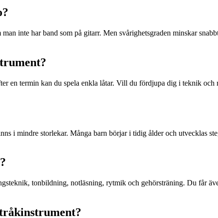
o?
rsom man inte har band som på gitarr. Men svårighetsgraden minskar snab
nstrument?
er en termin kan du spela enkla låtar. Vill du fördjupa dig i teknik och 
finns i mindre storlekar. Många barn börjar i tidig ålder och utvecklas s
s?
steknik, tonbildning, notläsning, rytmik och gehörsträning. Du får även
stråkinstrument?