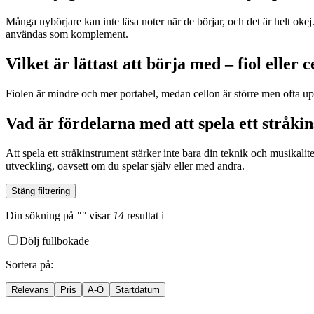
Många nybörjare kan inte läsa noter när de börjar, och det är helt ok
användas som komplement.
Vilket är lättast att börja med – fiol eller c
Fiolen är mindre och mer portabel, medan cellon är större men ofta up
Vad är fördelarna med att spela ett stråki
Att spela ett stråkinstrument stärker inte bara din teknik och musikal
utveckling, oavsett om du spelar själv eller med andra.
Stäng filtrering
Din sökning
på
""
visar
14
resultat
i
Dölj fullbokade
Sortera på
:
Relevans
Pris
A-Ö
Startdatum