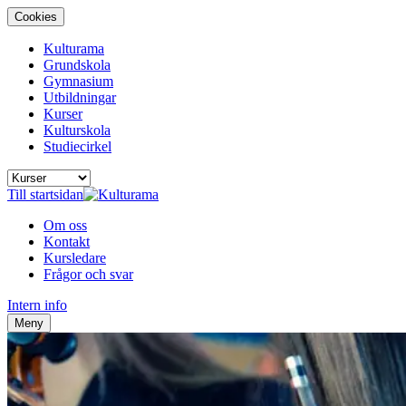
Cookies
Kulturama
Grundskola
Gymnasium
Utbildningar
Kurser
Kulturskola
Studiecirkel
Till startsidan
Om oss
Kontakt
Kursledare
Frågor och svar
Intern info
Meny