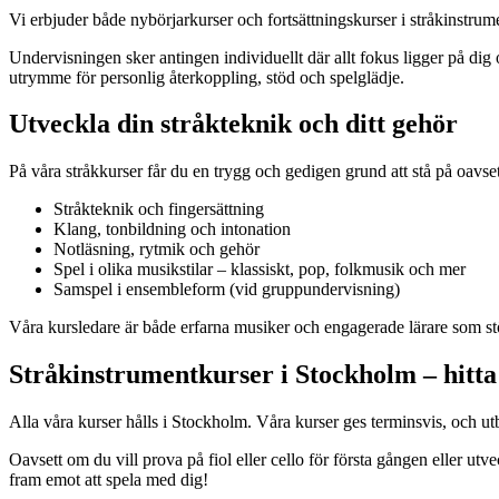
Vi erbjuder både nybörjarkurser och fortsättningskurser i stråkinstrumen
Undervisningen sker antingen individuellt där allt fokus ligger på dig 
utrymme för personlig återkoppling, stöd och spelglädje.
Utveckla din stråkteknik och ditt gehör
På våra stråkkurser får du en trygg och gedigen grund att stå på oavs
Stråkteknik och fingersättning
Klang, tonbildning och intonation
Notläsning, rytmik och gehör
Spel i olika musikstilar – klassiskt, pop, folkmusik och mer
Samspel i ensembleform (vid gruppundervisning)
Våra kursledare är både erfarna musiker och engagerade lärare som stö
Stråkinstrumentkurser i Stockholm – hitta
Alla våra kurser hålls i Stockholm. Våra kurser ges terminsvis, och utb
Oavsett om du vill prova på fiol eller cello för första gången eller ut
fram emot att spela med dig!