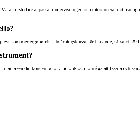
ej. Våra kursledare anpassar undervisningen och introducerar notläsning 
ello?
plevs som mer ergonomisk. Inlärningskurvan är liknande, så valet bör ba
nstrument?
itet, utan även din koncentration, motorik och förmåga att lyssna och sa