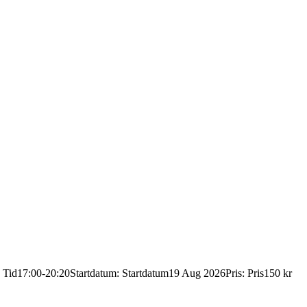
:
Tid
17:00-20:20
Startdatum
:
Startdatum
19 Aug 2026
Pris
:
Pris
150 kr