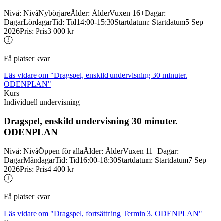
Nivå
:
Nivå
Nybörjare
Ålder
:
Ålder
Vuxen 16+
Dagar
:
Dagar
Lördagar
Tid
:
Tid
14:00-15:30
Startdatum
:
Startdatum
5 Sep
2026
Pris
:
Pris
3 000 kr
Få platser kvar
Läs vidare
om "Dragspel, enskild undervisning 30 minuter.
ODENPLAN"
Kurs
Individuell undervisning
Dragspel, enskild undervisning 30 minuter.
ODENPLAN
Nivå
:
Nivå
Öppen för alla
Ålder
:
Ålder
Vuxen 11+
Dagar
:
Dagar
Måndagar
Tid
:
Tid
16:00-18:30
Startdatum
:
Startdatum
7 Sep
2026
Pris
:
Pris
4 400 kr
Få platser kvar
Läs vidare
om "Dragspel, fortsättning Termin 3. ODENPLAN"