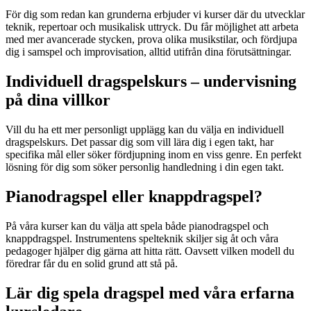
För dig som redan kan grunderna erbjuder vi kurser där du utvecklar
teknik, repertoar och musikalisk uttryck. Du får möjlighet att arbeta
med mer avancerade stycken, prova olika musikstilar, och fördjupa
dig i samspel och improvisation, alltid utifrån dina förutsättningar.
Individuell dragspelskurs – undervisning
på dina villkor
Vill du ha ett mer personligt upplägg kan du välja en individuell
dragspelskurs. Det passar dig som vill lära dig i egen takt, har
specifika mål eller söker fördjupning inom en viss genre. En perfekt
lösning för dig som söker personlig handledning i din egen takt.
Pianodragspel eller knappdragspel?
På våra kurser kan du välja att spela både pianodragspel och
knappdragspel. Instrumentens spelteknik skiljer sig åt och våra
pedagoger hjälper dig gärna att hitta rätt. Oavsett vilken modell du
föredrar får du en solid grund att stå på.
Lär dig spela dragspel med våra erfarna