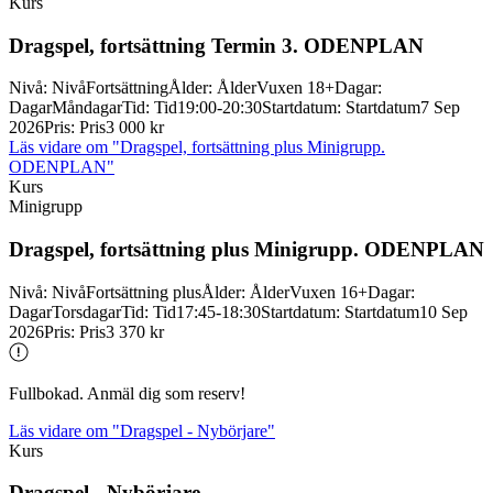
Kurs
Dragspel, fortsättning Termin 3. ODENPLAN
Nivå
:
Nivå
Fortsättning
Ålder
:
Ålder
Vuxen 18+
Dagar
:
Dagar
Måndagar
Tid
:
Tid
19:00-20:30
Startdatum
:
Startdatum
7 Sep
2026
Pris
:
Pris
3 000 kr
Läs vidare
om "Dragspel, fortsättning plus Minigrupp.
ODENPLAN"
Kurs
Minigrupp
Dragspel, fortsättning plus Minigrupp. ODENPLAN
Nivå
:
Nivå
Fortsättning plus
Ålder
:
Ålder
Vuxen 16+
Dagar
:
Dagar
Torsdagar
Tid
:
Tid
17:45-18:30
Startdatum
:
Startdatum
10 Sep
2026
Pris
:
Pris
3 370 kr
Fullbokad. Anmäl dig som reserv!
Läs vidare
om "Dragspel - Nybörjare"
Kurs
Dragspel -
Nybörjare