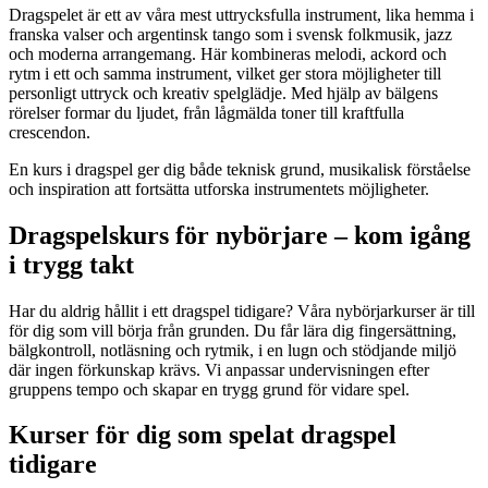
Dragspelet är ett av våra mest uttrycksfulla instrument, lika hemma i
franska valser och argentinsk tango som i svensk folkmusik, jazz
och moderna arrangemang. Här kombineras melodi, ackord och
rytm i ett och samma instrument, vilket ger stora möjligheter till
personligt uttryck och kreativ spelglädje. Med hjälp av bälgens
rörelser formar du ljudet, från lågmälda toner till kraftfulla
crescendon.
En kurs i dragspel ger dig både teknisk grund, musikalisk förståelse
och inspiration att fortsätta utforska instrumentets möjligheter.
Dragspelskurs för nybörjare – kom igång
i trygg takt
Har du aldrig hållit i ett dragspel tidigare? Våra nybörjarkurser är till
för dig som vill börja från grunden. Du får lära dig fingersättning,
bälgkontroll, notläsning och rytmik, i en lugn och stödjande miljö
där ingen förkunskap krävs. Vi anpassar undervisningen efter
gruppens tempo och skapar en trygg grund för vidare spel.
Kurser för dig som spelat dragspel
tidigare