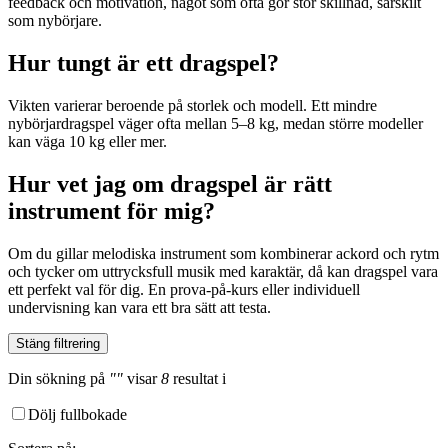
feedback och motivation, något som ofta gör stor skillnad, särskilt
som nybörjare.
Hur tungt är ett dragspel?
Vikten varierar beroende på storlek och modell. Ett mindre
nybörjardragspel väger ofta mellan 5–8 kg, medan större modeller
kan väga 10 kg eller mer.
Hur vet jag om dragspel är rätt
instrument för mig?
Om du gillar melodiska instrument som kombinerar ackord och rytm
och tycker om uttrycksfull musik med karaktär, då kan dragspel vara
ett perfekt val för dig. En prova-på-kurs eller individuell
undervisning kan vara ett bra sätt att testa.
Stäng filtrering
Din sökning
på
""
visar
8
resultat
i
Dölj fullbokade