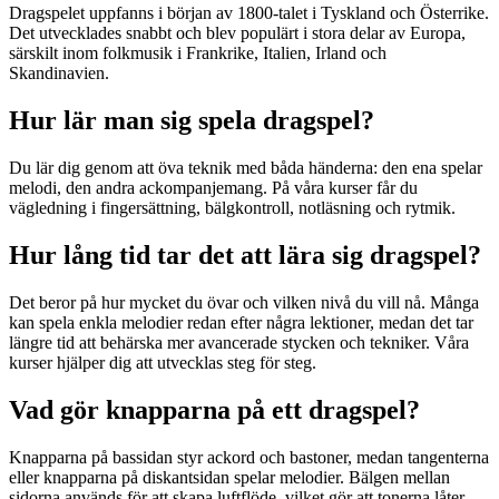
Dragspelet uppfanns i början av 1800-talet i Tyskland och Österrike.
Det utvecklades snabbt och blev populärt i stora delar av Europa,
särskilt inom folkmusik i Frankrike, Italien, Irland och
Skandinavien.
Hur lär man sig spela dragspel?
Du lär dig genom att öva teknik med båda händerna: den ena spelar
melodi, den andra ackompanjemang. På våra kurser får du
vägledning i fingersättning, bälgkontroll, notläsning och rytmik.
Hur lång tid tar det att lära sig dragspel?
Det beror på hur mycket du övar och vilken nivå du vill nå. Många
kan spela enkla melodier redan efter några lektioner, medan det tar
längre tid att behärska mer avancerade stycken och tekniker. Våra
kurser hjälper dig att utvecklas steg för steg.
Vad gör knapparna på ett dragspel?
Knapparna på bassidan styr ackord och bastoner, medan tangenterna
eller knapparna på diskantsidan spelar melodier. Bälgen mellan
sidorna används för att skapa luftflöde, vilket gör att tonerna låter.