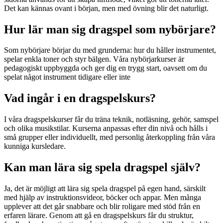
Det kan kännas ovant i början, men med övning blir det naturligt.
Hur lär man sig dragspel som nybörjare?
Som nybörjare börjar du med grunderna: hur du håller instrumentet,
spelar enkla toner och styr bälgen. Våra nybörjarkurser är
pedagogiskt uppbyggda och ger dig en trygg start, oavsett om du
spelat något instrument tidigare eller inte
Vad ingår i en dragspelskurs?
I våra dragspelskurser får du träna teknik, notläsning, gehör, samspel
och olika musikstilar. Kurserna anpassas efter din nivå och hålls i
små grupper eller individuellt, med personlig återkoppling från våra
kunniga kursledare.
Kan man lära sig spela dragspel själv?
Ja, det är möjligt att lära sig spela dragspel på egen hand, särskilt
med hjälp av instruktionsvideor, böcker och appar. Men många
upplever att det går snabbare och blir roligare med stöd från en
erfaren lärare. Genom att gå en dragspelskurs får du struktur,