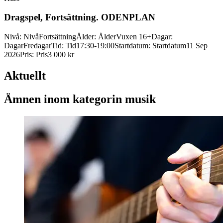
Dragspel, Fortsättning. ODENPLAN
Nivå
:
Nivå
Fortsättning
Ålder
:
Ålder
Vuxen 16+
Dagar
:
Dagar
Fredagar
Tid
:
Tid
17:30-19:00
Startdatum
:
Startdatum
11 Sep
2026
Pris
:
Pris
3 000 kr
Aktuellt
Ämnen inom kategorin musik