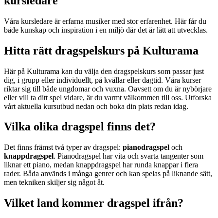
kursledare
Våra kursledare är erfarna musiker med stor erfarenhet. Här får du
både kunskap och inspiration i en miljö där det är lätt att utvecklas.
Hitta rätt dragspelskurs på Kulturama
Här på Kulturama kan du välja den dragspelskurs som passar just
dig, i grupp eller individuellt, på kvällar eller dagtid. Våra kurser
riktar sig till både ungdomar och vuxna. Oavsett om du är nybörjare
eller vill ta ditt spel vidare, är du varmt välkommen till oss. Utforska
vårt aktuella kursutbud nedan och boka din plats redan idag.
Vilka olika dragspel finns det?
Det finns främst två typer av dragspel:
pianodragspel
och
knappdragspel
. Pianodragspel har vita och svarta tangenter som
liknar ett piano, medan knappdragspel har runda knappar i flera
rader. Båda används i många genrer och kan spelas på liknande sätt,
men tekniken skiljer sig något åt.
Vilket land kommer dragspel ifrån?