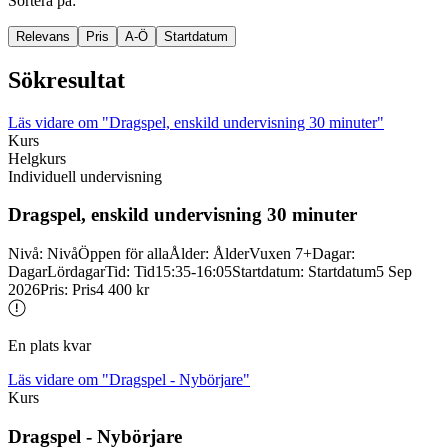
Sortera på
:
Relevans
Pris
A-Ö
Startdatum
Sökresultat
Läs vidare
om "Dragspel, enskild undervisning 30 minuter"
Kurs
Helgkurs
Individuell undervisning
Dragspel, enskild undervisning 30 minuter
Nivå
:
Nivå
Öppen för alla
Ålder
:
Ålder
Vuxen 7+
Dagar
:
Dagar
Lördagar
Tid
:
Tid
15:35-16:05
Startdatum
:
Startdatum
5 Sep
2026
Pris
:
Pris
4 400 kr
En plats kvar
Läs vidare
om "Dragspel - Nybörjare"
Kurs
Dragspel -
Nybörjare