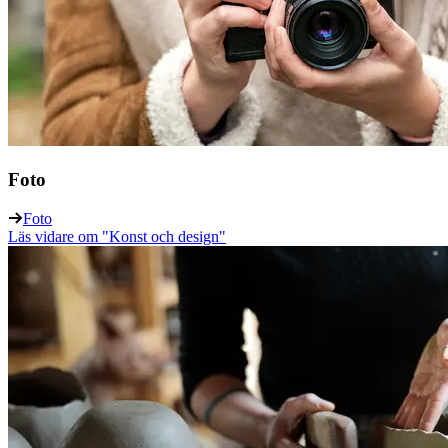
Foto
Foto
Läs vidare
om "Konst och design"