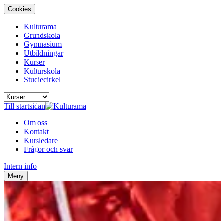
Cookies
Kulturama
Grundskola
Gymnasium
Utbildningar
Kurser
Kulturskola
Studiecirkel
Till startsidan
Om oss
Kontakt
Kursledare
Frågor och svar
Intern info
Meny