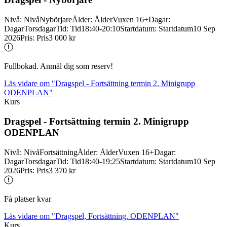
Nivå
:
Nivå
Nybörjare
Ålder
:
Ålder
Vuxen 16+
Dagar
:
Dagar
Torsdagar
Tid
:
Tid
18:40-20:10
Startdatum
:
Startdatum
10 Sep
2026
Pris
:
Pris
3 000 kr
Fullbokad. Anmäl dig som reserv!
Läs vidare
om "Dragspel - Fortsättning termin 2. Minigrupp
ODENPLAN"
Kurs
Dragspel -
Fortsättning termin 2. Minigrupp
ODENPLAN
Nivå
:
Nivå
Fortsättning
Ålder
:
Ålder
Vuxen 16+
Dagar
:
Dagar
Torsdagar
Tid
:
Tid
18:40-19:25
Startdatum
:
Startdatum
10 Sep
2026
Pris
:
Pris
3 370 kr
Få platser kvar
Läs vidare
om "Dragspel, Fortsättning. ODENPLAN"
Kurs