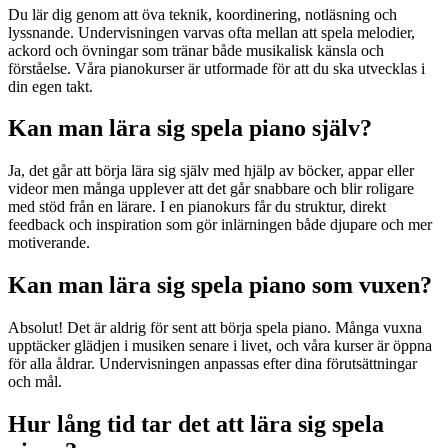
Du lär dig genom att öva teknik, koordinering, notläsning och
lyssnande. Undervisningen varvas ofta mellan att spela melodier,
ackord och övningar som tränar både musikalisk känsla och
förståelse. Våra pianokurser är utformade för att du ska utvecklas i
din egen takt.
Kan man lära sig spela piano själv?
Ja, det går att börja lära sig själv med hjälp av böcker, appar eller
videor men många upplever att det går snabbare och blir roligare
med stöd från en lärare. I en pianokurs får du struktur, direkt
feedback och inspiration som gör inlärningen både djupare och mer
motiverande.
Kan man lära sig spela piano som vuxen?
Absolut! Det är aldrig för sent att börja spela piano. Många vuxna
upptäcker glädjen i musiken senare i livet, och våra kurser är öppna
för alla åldrar. Undervisningen anpassas efter dina förutsättningar
och mål.
Hur lång tid tar det att lära sig spela