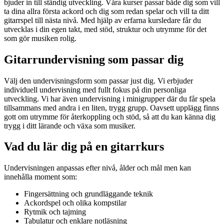
bjuder in till ständig utveckling. Våra kurser passar både dig som vill
ta dina allra första ackord och dig som redan spelar och vill ta ditt
gitarrspel till nästa nivå. Med hjälp av erfarna kursledare får du
utvecklas i din egen takt, med stöd, struktur och utrymme för det
som gör musiken rolig.
Gitarrundervisning som passar dig
Välj den undervisningsform som passar just dig. Vi erbjuder
individuell undervisning med fullt fokus på din personliga
utveckling. Vi har även undervisning i minigrupper där du får spela
tillsammans med andra i en liten, trygg grupp. Oavsett upplägg finns
gott om utrymme för återkoppling och stöd, så att du kan känna dig
trygg i ditt lärande och växa som musiker.
Vad du lär dig på en gitarrkurs
Undervisningen anpassas efter nivå, ålder och mål men kan
innehålla moment som:
Fingersättning och grundläggande teknik
Ackordspel och olika kompstilar
Rytmik och tajming
Tabulatur och enklare notläsning