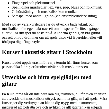
Fingerspel och plektrumspel
Spel i olika musikstilar t.ex. visa, pop, blues och folkmusik
Gehörsträning och musikalisk kommunikation
Samspel med andra i grupp (vid ensembleundervisning)
Med stöd av våra kursledare får du utveckla både teknik och
musikalitet i din egen takt oavsett om du spelar för första gången
eller vill ta ditt spel till nästa nivå. Allt detta ger dig en bra grund
oavsett om du drömmer om att spela visor vid lägerelden eller vill
fördjupa dig i fingerstyle.
Kurser i akustisk gitarr i Stockholm
Kursutbudet uppdateras inför varje termin här finns kurser som
passar olika åldrar, erfarenhetsnivåer och musikintressen.
Utvecklas och hitta spelglädjen med
gitarr
På Kulturama får du inte bara lära dig tekniken, du får även chansen
att utveckla ditt musikaliska uttryck och hitta glädjen i att spela. Våra
kurser ger dig verktygen att känna dig trygg med instrumentet,
inspirerad att fortsätta öva och nyfiken på allt gitarren kan erbjuda.