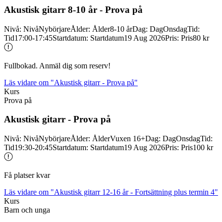
Akustisk gitarr 8-
10 år -
Prova på
Nivå
:
Nivå
Nybörjare
Ålder
:
Ålder
8-10 år
Dag
:
Dag
Onsdag
Tid
:
Tid
17:00-17:45
Startdatum
:
Startdatum
19 Aug 2026
Pris
:
Pris
80 kr
Fullbokad. Anmäl dig som reserv!
Läs vidare
om "Akustisk gitarr - Prova på"
Kurs
Prova på
Akustisk gitarr -
Prova på
Nivå
:
Nivå
Nybörjare
Ålder
:
Ålder
Vuxen 16+
Dag
:
Dag
Onsdag
Tid
:
Tid
19:30-20:45
Startdatum
:
Startdatum
19 Aug 2026
Pris
:
Pris
100 kr
Få platser kvar
Läs vidare
om "Akustisk gitarr 12-16 år - Fortsättning plus termin 4"
Kurs
Barn och unga