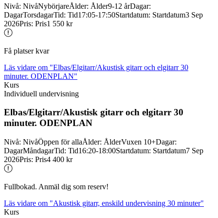
Nivå
:
Nivå
Nybörjare
Ålder
:
Ålder
9-12 år
Dagar
:
Dagar
Torsdagar
Tid
:
Tid
17:05-17:50
Startdatum
:
Startdatum
3 Sep
2026
Pris
:
Pris
1 550 kr
Få platser kvar
Läs vidare
om "Elbas/Elgitarr/Akustisk gitarr och elgitarr 30
minuter. ODENPLAN"
Kurs
Individuell undervisning
Elbas/
Elgitarr/
Akustisk gitarr och elgitarr 30
minuter. ODENPLAN
Nivå
:
Nivå
Öppen för alla
Ålder
:
Ålder
Vuxen 10+
Dagar
:
Dagar
Måndagar
Tid
:
Tid
16:20-18:00
Startdatum
:
Startdatum
7 Sep
2026
Pris
:
Pris
4 400 kr
Fullbokad. Anmäl dig som reserv!
Läs vidare
om "Akustisk gitarr, enskild undervisning 30 minuter"
Kurs