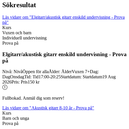
Sökresultat
Läs vidare
om "Elgitarr/akustisk gitarr enskild undervisning - Prova
på"
Kurs
Vuxen och barn
Individuell undervisning
Prova på
Elgitarr/
akustisk gitarr enskild undervisning -
Prova
på
Nivå
:
Nivå
Öppen för alla
Ålder
:
Ålder
Vuxen 7+
Dag
:
Dag
Onsdag
Tid
:
Tid
17:00-20:25
Startdatum
:
Startdatum
19 Aug
2026
Pris
:
Pris
150 kr
Fullbokad. Anmäl dig som reserv!
Läs vidare
om "Akustisk gitarr 8-10 år - Prova på"
Kurs
Barn och unga
Prova på