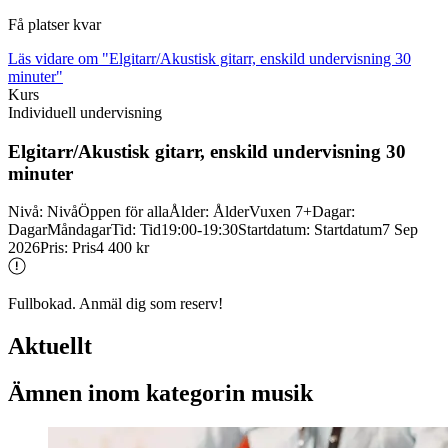
Få platser kvar
Läs vidare
om "Elgitarr/Akustisk gitarr, enskild undervisning 30
minuter"
Kurs
Individuell undervisning
Elgitarr/
Akustisk gitarr, enskild undervisning 30
minuter
Nivå
:
Nivå
Öppen för alla
Ålder
:
Ålder
Vuxen 7+
Dagar
:
Dagar
Måndagar
Tid
:
Tid
19:00-19:30
Startdatum
:
Startdatum
7 Sep
2026
Pris
:
Pris
4 400 kr
Fullbokad. Anmäl dig som reserv!
Aktuellt
Ämnen inom kategorin musik