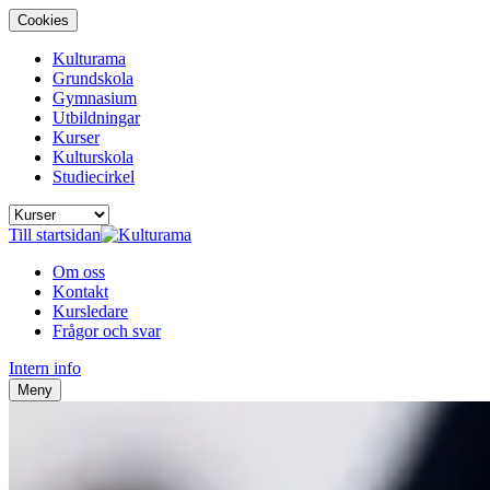
Cookies
Kulturama
Grundskola
Gymnasium
Utbildningar
Kurser
Kulturskola
Studiecirkel
Till startsidan
Om oss
Kontakt
Kursledare
Frågor och svar
Intern info
Meny