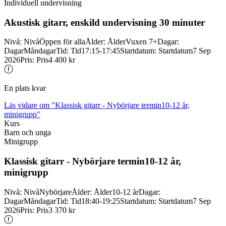
Individuell undervisning
Akustisk gitarr, enskild undervisning 30 minuter
Nivå
:
Nivå
Öppen för alla
Ålder
:
Ålder
Vuxen 7+
Dagar
:
Dagar
Måndagar
Tid
:
Tid
17:15-17:45
Startdatum
:
Startdatum
7 Sep
2026
Pris
:
Pris
4 400 kr
En plats kvar
Läs vidare
om "Klassisk gitarr - Nybörjare termin10-12 år,
minigrupp"
Kurs
Barn och unga
Minigrupp
Klassisk gitarr -
Nybörjare termin10-
12 år,
minigrupp
Nivå
:
Nivå
Nybörjare
Ålder
:
Ålder
10-12 år
Dagar
:
Dagar
Måndagar
Tid
:
Tid
18:40-19:25
Startdatum
:
Startdatum
7 Sep
2026
Pris
:
Pris
3 370 kr