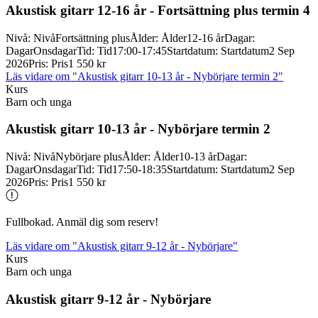
Akustisk gitarr 12-
16 år -
Fortsättning plus termin 4
Nivå
:
Nivå
Fortsättning plus
Ålder
:
Ålder
12-16 år
Dagar
:
Dagar
Onsdagar
Tid
:
Tid
17:00-17:45
Startdatum
:
Startdatum
2 Sep
2026
Pris
:
Pris
1 550 kr
Läs vidare
om "Akustisk gitarr 10-13 år - Nybörjare termin 2"
Kurs
Barn och unga
Akustisk gitarr 10-
13 år -
Nybörjare termin 2
Nivå
:
Nivå
Nybörjare plus
Ålder
:
Ålder
10-13 år
Dagar
:
Dagar
Onsdagar
Tid
:
Tid
17:50-18:35
Startdatum
:
Startdatum
2 Sep
2026
Pris
:
Pris
1 550 kr
Fullbokad. Anmäl dig som reserv!
Läs vidare
om "Akustisk gitarr 9-12 år - Nybörjare"
Kurs
Barn och unga
Akustisk gitarr 9-
12 år -
Nybörjare