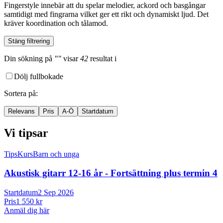
Fingerstyle innebär att du spelar melodier, ackord och basgångar
samtidigt med fingrarna vilket ger ett rikt och dynamiskt ljud. Det
kräver koordination och tålamod.
Stäng filtrering
Din sökning
på
""
visar
42
resultat
i
Dölj fullbokade
Sortera på
:
Relevans
Pris
A-Ö
Startdatum
Vi tipsar
Tips
Kurs
Barn och unga
Akustisk gitarr 12-
16 år -
Fortsättning plus termin 4
Startdatum
2 Sep 2026
Pris
1 550 kr
Anmäl dig här