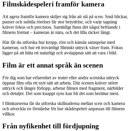
Filmskådespeleri framför kamera
Att agera framför kamera skiljer sig från att stå på scen. Små blickar,
pauser och subtila rörelser får stor betydelse, och varje tagning
kräver fokus och precision. Samtidigt finns det något befriande i
filmens format – kameran är nära, och det lilla räcker långt.
Här får du utforska hur kropp, röst och känsla samspelar med
kameran, och hur ett trovärdigt filmiskt uttryck växer fram. Fokus
ligger på att hitta ett naturligt och avslappnat sätt att vara i bild.
Film är ett annat språk än scenen
För dig som har erfarenhet av teater eller andra sceniska uttryck
öppnar film ofta ett nytt sätt att arbeta. Där scenen kräver större
uttryck och längre förlopp, arbetar filmen med fragment, närbilder
och detaljer. Det som knappt syns kan bli det som berättar mest.
I filmkurserna får du utforska skillnaderna mellan scen och kamera
och utveckla en förståelse för hur skådespeleri anpassas till filmens
villkor.
Från nyfikenhet till fördjupning