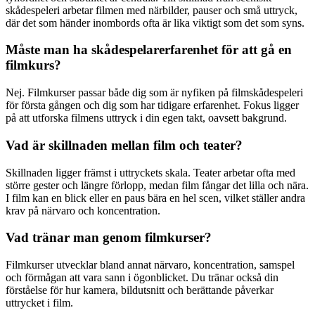
skådespeleri arbetar filmen med närbilder, pauser och små uttryck,
där det som händer inombords ofta är lika viktigt som det som syns.
Måste man ha skådespelarerfarenhet för att gå en
filmkurs?
Nej. Filmkurser passar både dig som är nyfiken på filmskådespeleri
för första gången och dig som har tidigare erfarenhet. Fokus ligger
på att utforska filmens uttryck i din egen takt, oavsett bakgrund.
Vad är skillnaden mellan film och teater?
Skillnaden ligger främst i uttryckets skala. Teater arbetar ofta med
större gester och längre förlopp, medan film fångar det lilla och nära.
I film kan en blick eller en paus bära en hel scen, vilket ställer andra
krav på närvaro och koncentration.
Vad tränar man genom filmkurser?
Filmkurser utvecklar bland annat närvaro, koncentration, samspel
och förmågan att vara sann i ögonblicket. Du tränar också din
förståelse för hur kamera, bildutsnitt och berättande påverkar
uttrycket i film.