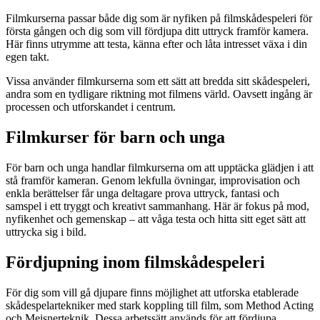
Filmkurserna passar både dig som är nyfiken på filmskådespeleri för
första gången och dig som vill fördjupa ditt uttryck framför kamera.
Här finns utrymme att testa, känna efter och låta intresset växa i din
egen takt.
Vissa använder filmkurserna som ett sätt att bredda sitt skådespeleri,
andra som en tydligare riktning mot filmens värld. Oavsett ingång är
processen och utforskandet i centrum.
Filmkurser för barn och unga
För barn och unga handlar filmkurserna om att upptäcka glädjen i att
stå framför kameran. Genom lekfulla övningar, improvisation och
enkla berättelser får unga deltagare prova uttryck, fantasi och
samspel i ett tryggt och kreativt sammanhang. Här är fokus på mod,
nyfikenhet och gemenskap – att våga testa och hitta sitt eget sätt att
uttrycka sig i bild.
Fördjupning inom filmskådespeleri
För dig som vill gå djupare finns möjlighet att utforska etablerade
skådespelartekniker med stark koppling till film, som Method Acting
och Meisnerteknik. Dessa arbetssätt används för att fördjupa