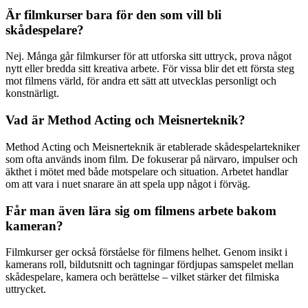
Är filmkurser bara för den som vill bli
skådespelare?
Nej. Många går filmkurser för att utforska sitt uttryck, prova något
nytt eller bredda sitt kreativa arbete. För vissa blir det ett första steg
mot filmens värld, för andra ett sätt att utvecklas personligt och
konstnärligt.
Vad är Method Acting och Meisnerteknik?
Method Acting och Meisnerteknik är etablerade skådespelartekniker
som ofta används inom film. De fokuserar på närvaro, impulser och
äkthet i mötet med både motspelare och situation. Arbetet handlar
om att vara i nuet snarare än att spela upp något i förväg.
Får man även lära sig om filmens arbete bakom
kameran?
Filmkurser ger också förståelse för filmens helhet. Genom insikt i
kamerans roll, bildutsnitt och tagningar fördjupas samspelet mellan
skådespelare, kamera och berättelse – vilket stärker det filmiska
uttrycket.