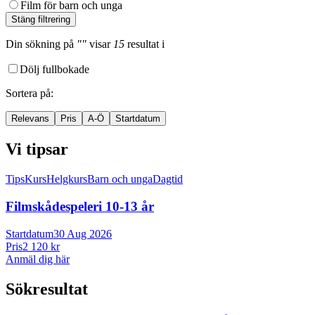
Film för barn och unga
Stäng filtrering
Din sökning
på
""
visar
15
resultat
i
Dölj fullbokade
Sortera på
:
Relevans
Pris
A-Ö
Startdatum
Vi tipsar
Tips
Kurs
Helgkurs
Barn och unga
Dagtid
Filmskådespeleri 10-
13 år
Startdatum
30 Aug 2026
Pris
2 120 kr
Anmäl dig här
Sökresultat