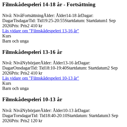
Filmskådespeleri 14-
18 år -
Fortsättning
Nivå
:
Nivå
Fortsättning
Ålder
:
Ålder
14-18 år
Dagar
:
Dagar
Tisdagar
Tid
:
Tid
19:25-20:55
Startdatum
:
Startdatum
1 Sep
2026
Pris
:
Pris
2 410 kr
Läs vidare
om "Filmskådespeleri 13-16 år"
Kurs
Barn och unga
Filmskådespeleri 13-
16 år
Nivå
:
Nivå
Nybörjare
Ålder
:
Ålder
13-16 år
Dagar
:
Dagar
Onsdagar
Tid
:
Tid
18:10-19:40
Startdatum
:
Startdatum
2 Sep
2026
Pris
:
Pris
2 410 kr
Läs vidare
om "Filmskådespeleri 10-13 år"
Kurs
Barn och unga
Filmskådespeleri 10-
13 år
Nivå
:
Nivå
Nybörjare
Ålder
:
Ålder
10-13 år
Dagar
:
Dagar
Torsdagar
Tid
:
Tid
18:40-20:10
Startdatum
:
Startdatum
3 Sep
2026
Pris
:
Pris
2 120 kr