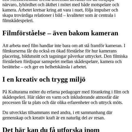
närvaro, lyhördhet och äkthet i mötet med både motspelare och
kamera. Arbetet kretsar kring att vara i nuet, följa impulser och
skapa trovärdiga relationer i bild – kvaliteter som är centrala i
filmskådespeleri.
Filmförståelse – även bakom kameran
Att arbeta med film handlar inte bara om att stå framför kameran. I
filmkurserna får du också en ökad förståelse för hur kamerans
placering, bildutsnitt och tagningar påverkar uttrycket. Den filmiska
förståelsen fördjupar samspelet mellan skådespelare, kamera och
berättelse – och ger en helhetskänsla i arbetet.
I en kreativ och trygg miljö
På Kulturama möter du erfarna pedagoger med förankring i film och
skådespeleri. Här råder en varm och inkluderande atmosfär där
processen får ta plats och där olika erfarenheter och uttryck möts.
Du utvecklas tillsammans med andra, i ett sammanhang där
gemenskap och kreativ kraft är en naturlig del av resan.
Det här kan du få utforska inom