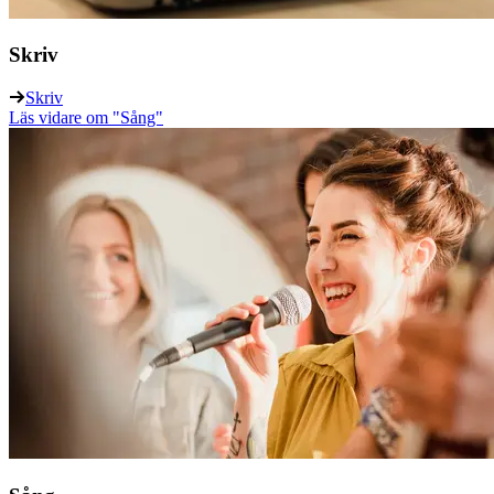
Skriv
Skriv
Läs vidare
om "Sång"