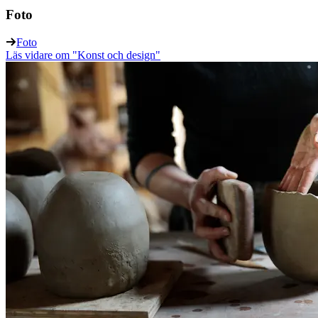
Foto
Foto
Läs vidare
om "Konst och design"