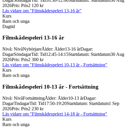
Dagar
Söndagar
Tid
:
Tid
10:30-12:00
Startdatum
:
Startdatum
30 Aug
2026
Pris
:
Pris
2 120 kr
Läs vidare
om "Filmskådespeleri 13-16 år"
Kurs
Barn och unga
Dagtid
Filmskådespeleri 13-
16 år
Nivå
:
Nivå
Nybörjare
Ålder
:
Ålder
13-16 år
Dagar
:
Dagar
Söndagar
Tid
:
Tid
12:45-14:15
Startdatum
:
Startdatum
30 Aug
2026
Pris
:
Pris
2 300 kr
Läs vidare
om "Filmskådespeleri 10-13 år - Fortsättning"
Kurs
Barn och unga
Filmskådespeleri 10-
13 år -
Fortsättning
Nivå
:
Nivå
Fortsättning
Ålder
:
Ålder
10-13 år
Dagar
:
Dagar
Tisdagar
Tid
:
Tid
17:50-19:20
Startdatum
:
Startdatum
1 Sep
2026
Pris
:
Pris
2 230 kr
Läs vidare
om "Filmskådespeleri 14-18 år - Fortsättning"
Kurs
Barn och unga