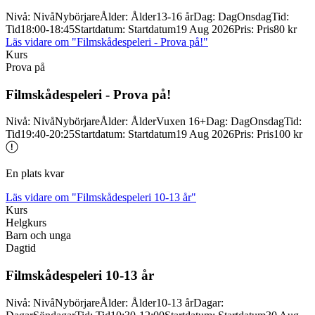
Nivå
:
Nivå
Nybörjare
Ålder
:
Ålder
13-16 år
Dag
:
Dag
Onsdag
Tid
:
Tid
18:00-18:45
Startdatum
:
Startdatum
19 Aug 2026
Pris
:
Pris
80 kr
Läs vidare
om "Filmskådespeleri - Prova på!"
Kurs
Prova på
Filmskådespeleri -
Prova på!
Nivå
:
Nivå
Nybörjare
Ålder
:
Ålder
Vuxen 16+
Dag
:
Dag
Onsdag
Tid
:
Tid
19:40-20:25
Startdatum
:
Startdatum
19 Aug 2026
Pris
:
Pris
100 kr
En plats kvar
Läs vidare
om "Filmskådespeleri 10-13 år"
Kurs
Helgkurs
Barn och unga
Dagtid
Filmskådespeleri 10-
13 år
Nivå
:
Nivå
Nybörjare
Ålder
:
Ålder
10-13 år
Dagar
: