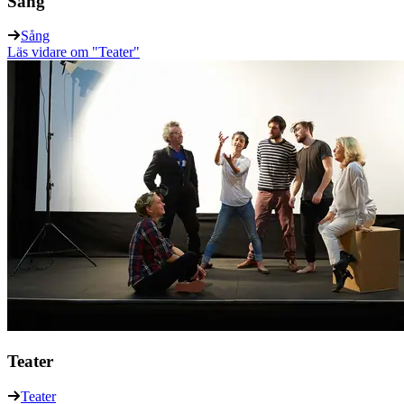
Sång
Sång
Läs vidare
om "Teater"
Teater
Teater