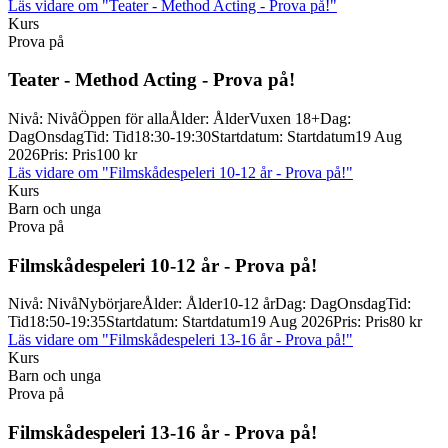
Läs vidare
om "Teater - Method Acting - Prova på!"
Kurs
Prova på
Teater -
Method Acting -
Prova på!
Nivå
:
Nivå
Öppen för alla
Ålder
:
Ålder
Vuxen 18+
Dag
:
Dag
Onsdag
Tid
:
Tid
18:30-19:30
Startdatum
:
Startdatum
19 Aug
2026
Pris
:
Pris
100 kr
Läs vidare
om "Filmskådespeleri 10-12 år - Prova på!"
Kurs
Barn och unga
Prova på
Filmskådespeleri 10-
12 år -
Prova på!
Nivå
:
Nivå
Nybörjare
Ålder
:
Ålder
10-12 år
Dag
:
Dag
Onsdag
Tid
:
Tid
18:50-19:35
Startdatum
:
Startdatum
19 Aug 2026
Pris
:
Pris
80 kr
Läs vidare
om "Filmskådespeleri 13-16 år - Prova på!"
Kurs
Barn och unga
Prova på
Filmskådespeleri 13-
16 år -
Prova på!