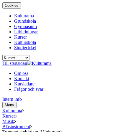
Cookies
Kulturama
Grundskola
Gymnasium
Utbildningar
Kurser
Kulturskola
Studiecirkel
Till startsidan
Om oss
Kontakt
Kursledare
Frågor och svar
Intern info
Meny
Kulturama
Kurser
Musik
Blåsinstrument
Trumpet, nybörjare. Minigrupp