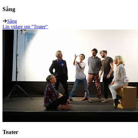
Sång
Sång
Läs vidare
om "Teater"
Teater