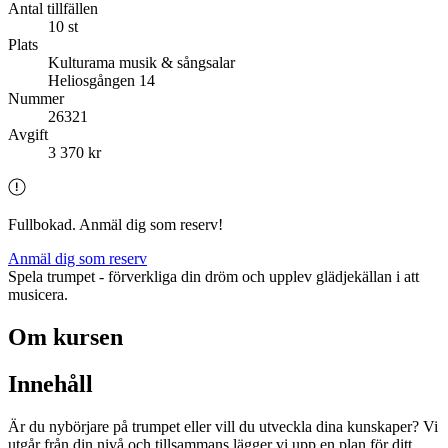
Antal tillfällen
10 st
Plats
Kulturama musik & sångsalar
Heliosgången 14
Nummer
26321
Avgift
3 370 kr
Fullbokad. Anmäl dig som reserv!
Anmäl dig som reserv
Spela trumpet - förverkliga din dröm och upplev glädjekällan i att
musicera.
Om kursen
Innehåll
Är du nybörjare på trumpet eller vill du utveckla dina kunskaper? Vi
utgår från din nivå och tillsammans lägger vi upp en plan för ditt