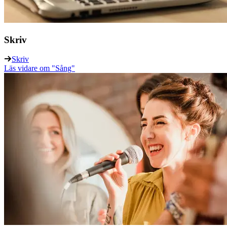
Skriv
Skriv
Läs vidare
om "Sång"