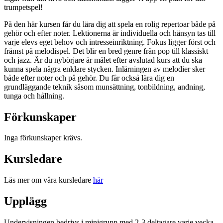
trumpetspel!
På den här kursen får du lära dig att spela en rolig repertoar både på
gehör och efter noter. Lektionerna är individuella och hänsyn tas till
varje elevs eget behov och intresseinriktning. Fokus ligger först och
främst på melodispel. Det blir en bred genre från pop till klassiskt
och jazz. Är du nybörjare är målet efter avslutad kurs att du ska
kunna spela några enklare stycken. Inlärningen av melodier sker
både efter noter och på gehör. Du får också lära dig en
grundläggande teknik såsom munsättning, tonbildning, andning,
tunga och hållning.
Förkunskaper
Inga förkunskaper krävs.
Kursledare
Läs mer om våra kursledare
här
Upplägg
Undervisningen bedrivs i minigrupp med 2-3 deltagare varje vecka