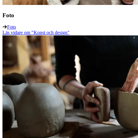
Foto
Foto
Läs vidare
om "Konst och design"