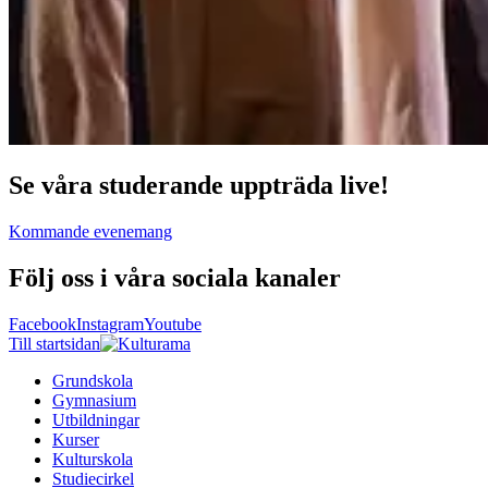
Se våra studerande uppträda live!
Kommande evenemang
Följ oss i våra sociala kanaler
Facebook
Instagram
Youtube
Till startsidan
Grundskola
Gymnasium
Utbildningar
Kurser
Kulturskola
Studiecirkel