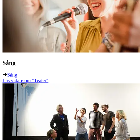
Sång
Sång
Läs vidare
om "Teater"