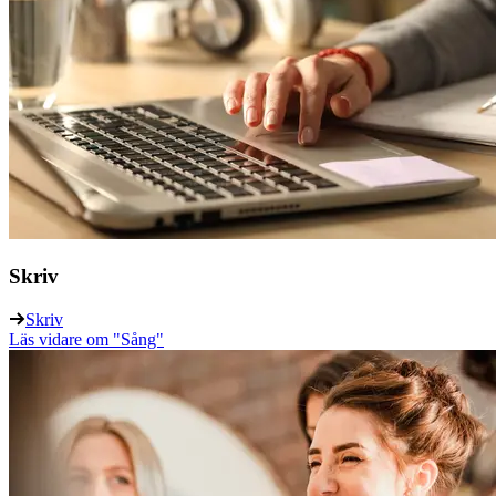
Skriv
Skriv
Läs vidare
om "Sång"