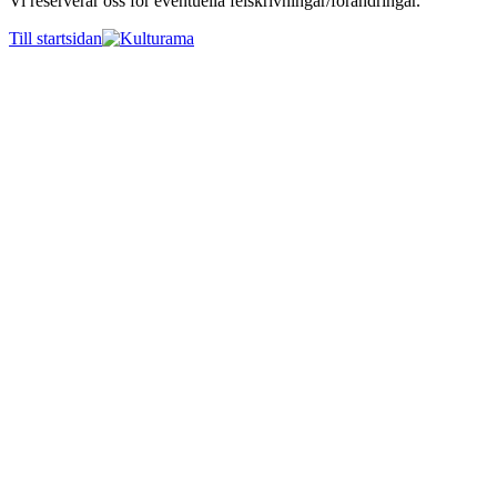
Vi reserverar oss för eventuella felskrivningar/förändringar.
Till startsidan