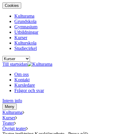
Cookies
Kulturama
Grundskola
Gymnasium
Utbildningar
Kurser
Kulturskola
Studiecirkel
Till startsidan
Om oss
Kontakt
Kursledare
Frågor och svar
Intern info
Meny
Kulturama
Kurser
Teater
Övrigt teater
Teater inriktning Karaktärsarbete - Prova på!