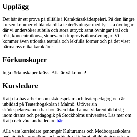
Upplägg
Det här är ett prova på tillfälle i Karaktärsskådespeleri. På den längre
kursen kommer vi blanda olika teaterövningar med fysiska övningar
där vi undersöker subtila och stora uttryck samt övningar i tal och
röst, koncentrations-, sinnes- och improvisationsövningar. Vi
kommer även utforska teatrala och lekfulla former och på det viset
närma oss olika karaktärer.
Förkunskaper
Inga förkunskaper krävs. Alla är välkomna!
Kursledare
Katja Lobas arbetar som skådespelare och teaterpedagog och är
utbildad på Teaterhögskolan i Malmö. Utöver sin
skådespelarexamen har hon även bland annat vidareutbildat sig
inom drama och pedagogik på Stockholms universitet. Läs mer om
Katja och våra andra ledare
här
.
Alla våra kursledare genomgår Kulturamas och Medborgarskolans
pedagogiska grundkurs och erbjuds ett internt utbildningsprogram