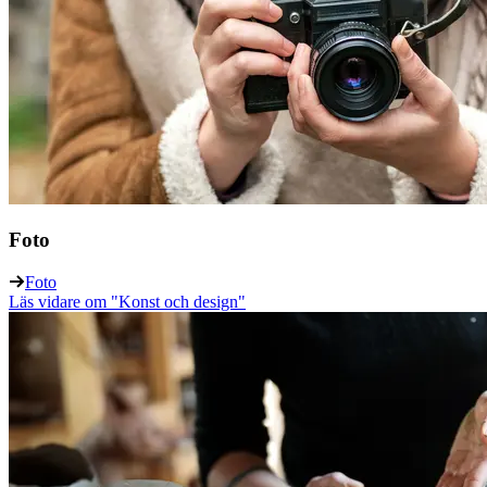
Foto
Foto
Läs vidare
om "Konst och design"