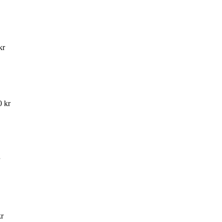
kr
0 kr
kr