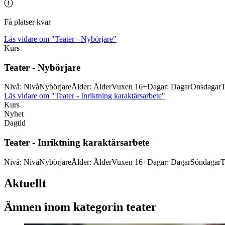
Få platser kvar
Läs vidare
om "Teater - Nybörjare"
Kurs
Teater -
Nybörjare
Nivå
:
Nivå
Nybörjare
Ålder
:
Ålder
Vuxen 16+
Dagar
:
Dagar
Onsdagar
T
Läs vidare
om "Teater - Inriktning karaktärsarbete"
Kurs
Nyhet
Dagtid
Teater -
Inriktning karaktärsarbete
Nivå
:
Nivå
Nybörjare
Ålder
:
Ålder
Vuxen 16+
Dagar
:
Dagar
Söndagar
T
Aktuellt
Ämnen inom kategorin teater