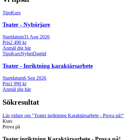
Tips
Kurs
Teater -
Nybörjare
Startdatum
31 Aug 2026
Pris
2 490 kr
Anmäl dig här
Tips
Kurs
Nyhet
Dagtid
Teater -
Inriktning karaktärsarbete
Startdatum
6 Sep 2026
Pris
1 990 kr
Anmäl dig här
Sökresultat
Läs vidare
om "Teater inriktning Karaktärsarbete - Prova på!"
Kurs
Prova på
Teater inriktning Karaktärsarbete -
Prova på!