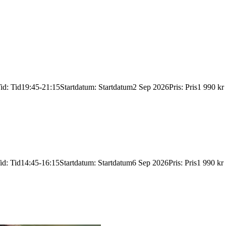
id
:
Tid
19:45-21:15
Startdatum
:
Startdatum
2 Sep 2026
Pris
:
Pris
1 990 kr
id
:
Tid
14:45-16:15
Startdatum
:
Startdatum
6 Sep 2026
Pris
:
Pris
1 990 kr