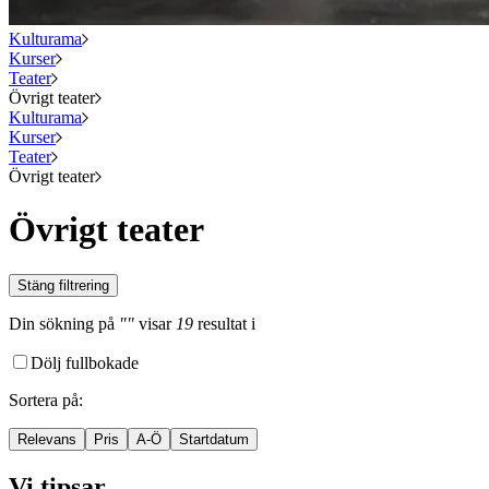
Kulturama
Kurser
Teater
Övrigt teater
Kulturama
Kurser
Teater
Övrigt teater
Övrigt teater
Stäng filtrering
Din sökning
på
""
visar
19
resultat
i
Dölj fullbokade
Sortera på
:
Relevans
Pris
A-Ö
Startdatum
Vi tipsar