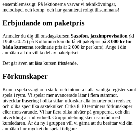
ensemblemässigt. På lektionerna varvar vi teknikövningar,
melodispel och komp, och har garanterat roligt tillsammans!
Erbjudande om paketpris
Anmäler du dig till onsdagskursen
Saxofon, jazzimprovisation
(
kl
19:40-20:25) på Kulturama kan du få ett paketpris på
3 000 kr för
båda kurserna
(ordinarie pris är 2 000 kr per kurs). Ange i din
anmälan att du vill ta del av paketpriset.
Det går även att läsa kursen fristående.
Förkunskaper
Kunna spela svagt och starkt och intonera i alla vanliga register samt
spela i rytm. Vi spelar mer avancerade låtar i flera stämmor,
utvecklar frasering i olika stilar, utforskar alla tonarter och register,
och olika specifika saxtekniker. Cirka 8-10 terminers förkunskaper
eller motsvarande. Vi har flera olika nivåer på grupperna, och din
utveckling är individuell. Gruppindelning sker i samråd med
kursledaren. Är du ny i gruppen vill vi gärna att du berättar vid din
anmälan hur mycket du spelat tidigare.