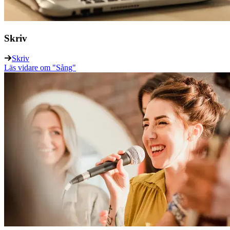
Skriv
Skriv
Läs vidare
om "Sång"