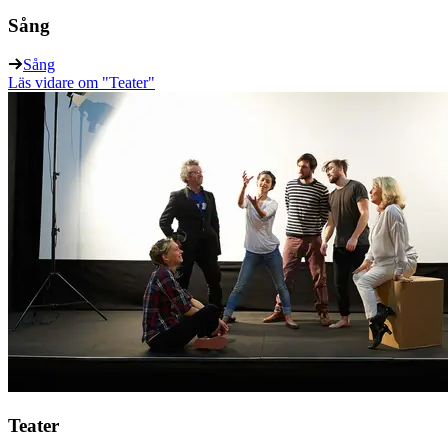
Sång
Sång
Läs vidare
om "Teater"
Teater