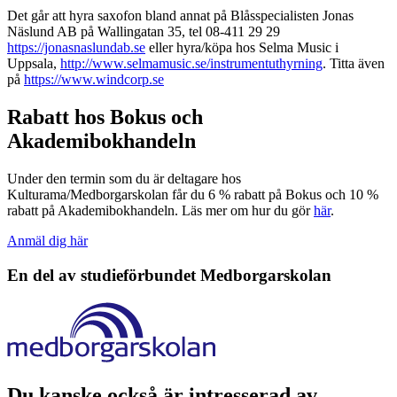
Det går att hyra saxofon bland annat på Blåsspecialisten Jonas
Näslund AB på Wallingatan 35, tel 08-411 29 29
https://jonasnaslundab.se
eller hyra/köpa hos Selma Music i
Uppsala,
http://www.selmamusic.se/instrumentuthyrning
. Titta även
på
https://www.windcorp.se
Rabatt hos Bokus och
Akademibokhandeln
Under den termin som du är deltagare hos
Kulturama/Medborgarskolan får du 6 % rabatt på Bokus och 10 %
rabatt på Akademibokhandeln. Läs mer om hur du gör
här
.
Anmäl dig här
En del av studieförbundet
Medborgarskolan
Du kanske också är intresserad av