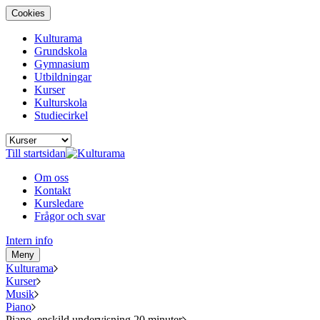
Cookies
Kulturama
Grundskola
Gymnasium
Utbildningar
Kurser
Kulturskola
Studiecirkel
Till startsidan
Om oss
Kontakt
Kursledare
Frågor och svar
Intern info
Meny
Kulturama
Kurser
Musik
Piano
Piano, enskild undervisning 20 minuter