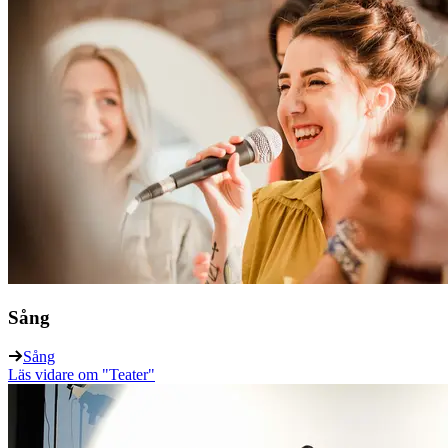
Sång
Sång
Läs vidare
om "Teater"