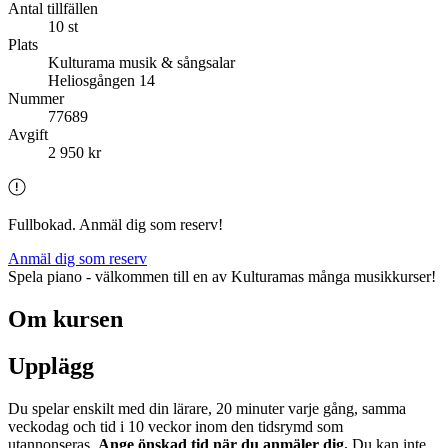
Antal tillfällen
10 st
Plats
Kulturama musik & sångsalar
Heliosgången 14
Nummer
77689
Avgift
2 950 kr
Fullbokad. Anmäl dig som reserv!
Anmäl dig som reserv
Spela piano - välkommen till en av Kulturamas många musikkurser!
Om kursen
Upplägg
Du spelar enskilt med din lärare, 20 minuter varje gång, samma
veckodag och tid i 10 veckor inom den tidsrymd som
utannonseras.
Ange önskad tid när du anmäler dig.
Du kan inte