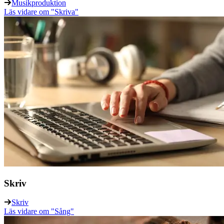
Musikproduktion
Läs vidare
om "Skriva"
Skriv
Skriv
Läs vidare
om "Sång"