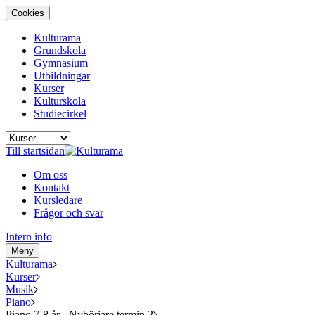
Cookies
Kulturama
Grundskola
Gymnasium
Utbildningar
Kurser
Kulturskola
Studiecirkel
Till startsidan
Om oss
Kontakt
Kursledare
Frågor och svar
Intern info
Meny
Kulturama
Kurser
Musik
Piano
Piano 7-8 år - Nybörjare termin 2