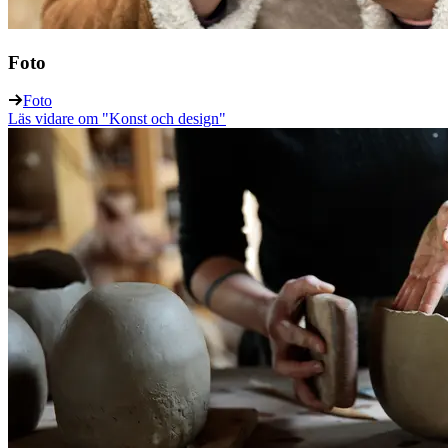
Foto
Foto
Läs vidare
om "Konst och design"