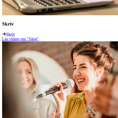
Skriv
Skriv
Läs vidare
om "Sång"