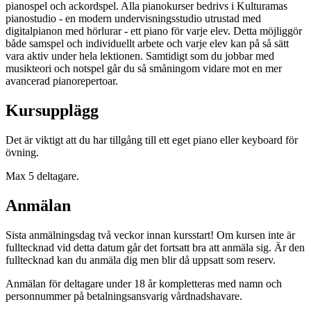
pianospel och ackordspel. Alla pianokurser bedrivs i Kulturamas
pianostudio - en modern undervisningsstudio utrustad med
digitalpianon med hörlurar - ett piano för varje elev. Detta möjliggör
både samspel och individuellt arbete och varje elev kan på så sätt
vara aktiv under hela lektionen. Samtidigt som du jobbar med
musikteori och notspel går du så småningom vidare mot en mer
avancerad pianorepertoar.
Kursupplägg
Det är viktigt att du har tillgång till ett eget piano eller keyboard för
övning.
Max 5 deltagare.
Anmälan
Sista anmälningsdag två veckor innan kursstart! Om kursen inte är
fulltecknad vid detta datum går det fortsatt bra att anmäla sig. Är den
fulltecknad kan du anmäla dig men blir då uppsatt som reserv.
Anmälan för deltagare under 18 år kompletteras med namn och
personnummer på betalningsansvarig vårdnadshavare.