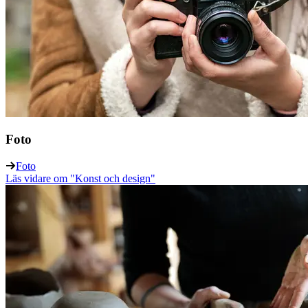
Foto
Foto
Läs vidare
om "Konst och design"