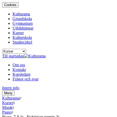
Cookies
Kulturama
Grundskola
Gymnasium
Utbildningar
Kurser
Kulturskola
Studiecirkel
Till startsidan
Om oss
Kontakt
Kursledare
Frågor och svar
Intern info
Meny
Kulturama
Kurser
Musik
Piano
Piano, 7-8 år - Nybörjare termin 2