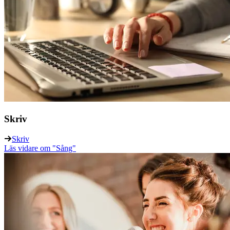
Skriv
Skriv
Läs vidare
om "Sång"