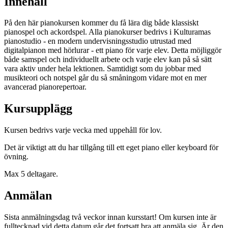
Innehåll
På den här pianokursen kommer du få lära dig både klassiskt
pianospel och ackordspel. Alla pianokurser bedrivs i Kulturamas
pianostudio - en modern undervisningsstudio utrustad med
digitalpianon med hörlurar - ett piano för varje elev. Detta möjliggör
både samspel och individuellt arbete och varje elev kan på så sätt
vara aktiv under hela lektionen. Samtidigt som du jobbar med
musikteori och notspel går du så småningom vidare mot en mer
avancerad pianorepertoar.
Kursupplägg
Kursen bedrivs varje vecka med uppehåll för lov.
Det är viktigt att du har tillgång till ett eget piano eller keyboard för
övning.
Max 5 deltagare.
Anmälan
Sista anmälningsdag två veckor innan kursstart! Om kursen inte är
fulltecknad vid detta datum går det fortsatt bra att anmäla sig. Är den