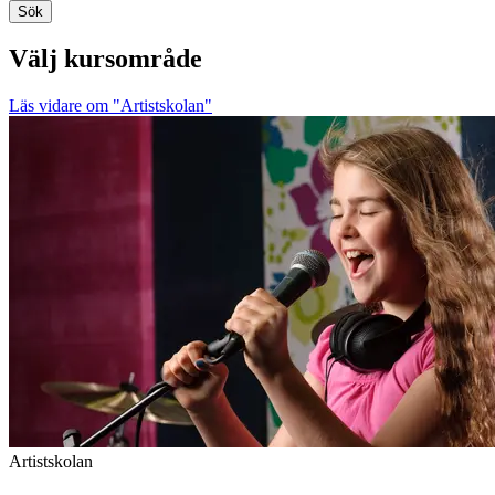
Sök
Välj kursområde
Läs vidare
om "Artistskolan"
Artistskolan