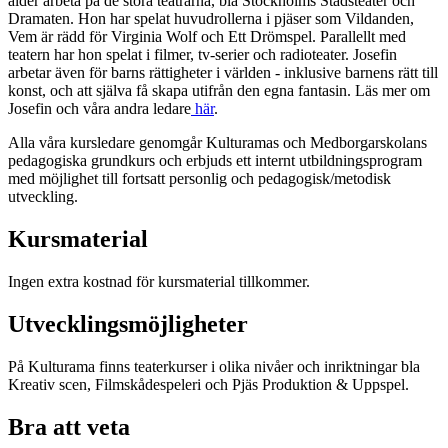
ålder arbeta på de stora teatrarna, bla Stockholms Stadsteater och
Dramaten. Hon har spelat huvudrollerna i pjäser som Vildanden,
Vem är rädd för Virginia Wolf och Ett Drömspel. Parallellt med
teatern har hon spelat i filmer, tv-serier och radioteater. Josefin
arbetar även för barns rättigheter i världen - inklusive barnens rätt till
konst, och att själva få skapa utifrån den egna fantasin. Läs mer om
Josefin och våra andra ledare
här
.
Alla våra kursledare genomgår Kulturamas och Medborgarskolans
pedagogiska grundkurs och erbjuds ett internt utbildningsprogram
med möjlighet till fortsatt personlig och pedagogisk/metodisk
utveckling.
Kursmaterial
Ingen extra kostnad för kursmaterial tillkommer.
Utvecklingsmöjligheter
På Kulturama finns teaterkurser i olika nivåer och inriktningar bla
Kreativ scen, Filmskådespeleri och Pjäs Produktion & Uppspel.
Bra att veta