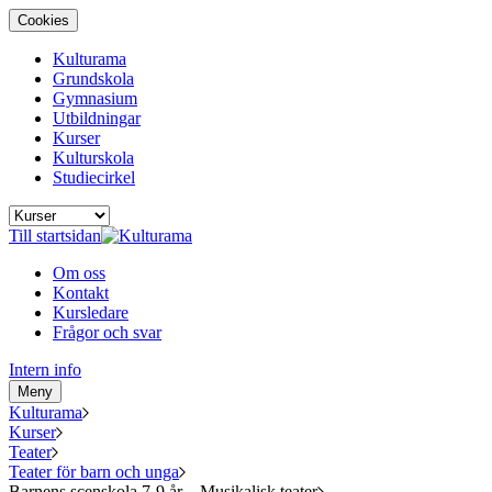
Cookies
Kulturama
Grundskola
Gymnasium
Utbildningar
Kurser
Kulturskola
Studiecirkel
Till startsidan
Om oss
Kontakt
Kursledare
Frågor och svar
Intern info
Meny
Kulturama
Kurser
Teater
Teater för barn och unga
Barnens scenskola 7-9 år – Musikalisk teater