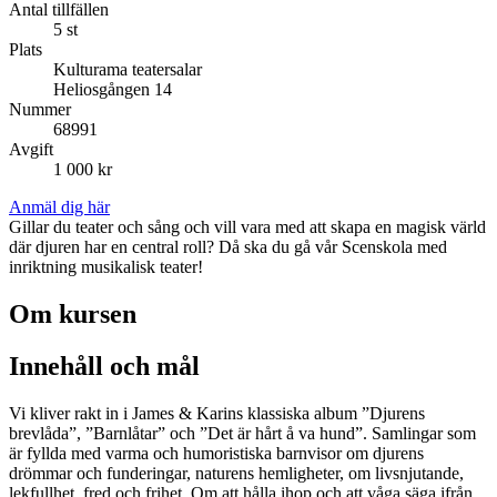
Antal tillfällen
5 st
Plats
Kulturama teatersalar
Heliosgången 14
Nummer
68991
Avgift
1 000 kr
Anmäl dig här
Gillar du teater och sång och vill vara med att skapa en magisk värld
där djuren har en central roll? Då ska du gå vår Scenskola med
inriktning musikalisk teater!
Om kursen
Innehåll och mål
Vi kliver rakt in i James & Karins klassiska album ”Djurens
brevlåda”, ”Barnlåtar” och ”Det är hårt å va hund”. Samlingar som
är fyllda med varma och humoristiska barnvisor om djurens
drömmar och funderingar, naturens hemligheter, om livsnjutande,
lekfullhet, fred och frihet. Om att hålla ihop och att våga säga ifrån