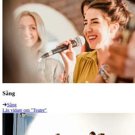
Sång
Sång
Läs vidare
om "Teater"