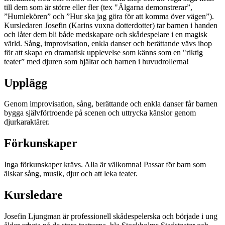
till dem som är större eller fler (tex "Älgarna demonstrerar”,
”Humlekören” och ”Hur ska jag göra för att komma över vägen”).
Kursledaren Josefin (Karins vuxna dotterdotter) tar barnen i handen
och låter dem bli både medskapare och skådespelare i en magisk
värld. Sång, improvisation, enkla danser och berättande vävs ihop
för att skapa en dramatisk upplevelse som känns som en "riktig
teater” med djuren som hjältar och barnen i huvudrollerna!
Upplägg
Genom improvisation, sång, berättande och enkla danser får barnen
bygga självförtroende på scenen och uttrycka känslor genom
djurkaraktärer.
Förkunskaper
Inga förkunskaper krävs. Alla är välkomna! Passar för barn som
älskar sång, musik, djur och att leka teater.
Kursledare
Josefin Ljungman är professionell skådespelerska och började i ung