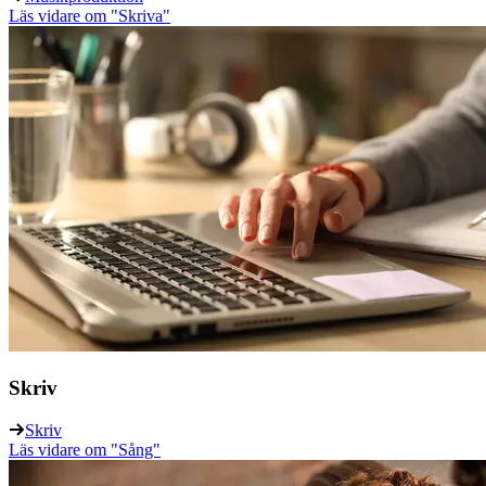
Läs vidare
om "Skriva"
Skriv
Skriv
Läs vidare
om "Sång"