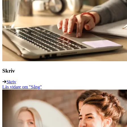
Skriv
Skriv
Läs vidare
om "Sång"