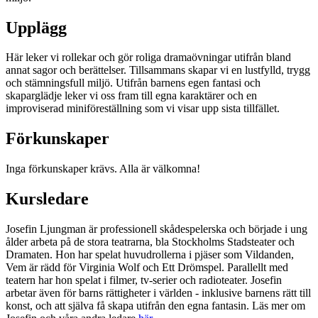
Upplägg
Här leker vi rollekar och gör roliga dramaövningar utifrån bland
annat sagor och berättelser. Tillsammans skapar vi en lustfylld, trygg
och stämningsfull miljö. Utifrån barnens egen fantasi och
skaparglädje leker vi oss fram till egna karaktärer och en
improviserad miniföreställning som vi visar upp sista tillfället.
Förkunskaper
Inga förkunskaper krävs. Alla är välkomna!
Kursledare
Josefin Ljungman är professionell skådespelerska och började i ung
ålder arbeta på de stora teatrarna, bla Stockholms Stadsteater och
Dramaten. Hon har spelat huvudrollerna i pjäser som Vildanden,
Vem är rädd för Virginia Wolf och Ett Drömspel. Parallellt med
teatern har hon spelat i filmer, tv-serier och radioteater. Josefin
arbetar även för barns rättigheter i världen - inklusive barnens rätt till
konst, och att själva få skapa utifrån den egna fantasin. Läs mer om