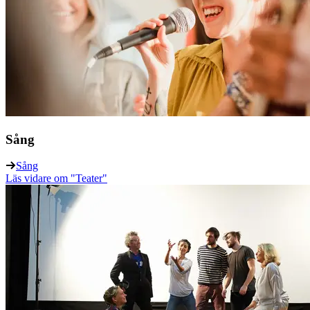
Sång
Sång
Läs vidare
om "Teater"