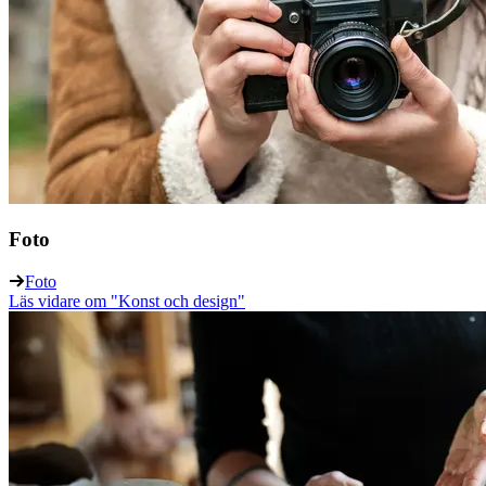
Foto
Foto
Läs vidare
om "Konst och design"