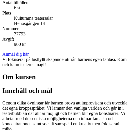
Antal tillfällen
6 st
Plats
Kulturama teatersalar
Heliosgången 14
Nummer
77793
Avgift
900 kr
Anmäl dig här
Vi fokuserar på lustfyllt skapande utifrån barnens egen fantasi. Kom
och känn teaterns magi!
Om kursen
Innehåll och mål
Genom olika övningar får barnen prova att improvisera och utveckla
det egna kroppsspråket. Vi lämnar den vanliga världen och går in i
teaterbubblan där allt är möjligt och barnen blir egna konstnärer! Vi
arbetar med de sceniska möjligheterna och tränar fantasin och
koncentrationen samt socialt samspel i en kreativ men fokuserad
miljö.