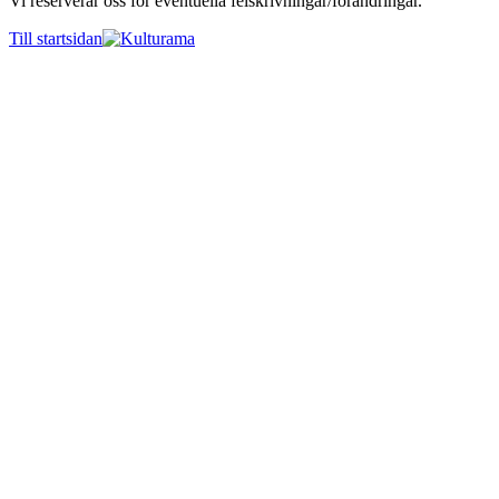
Vi reserverar oss för eventuella felskrivningar/förändringar.
Till startsidan