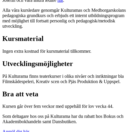
Josefin och våra andra ledare
här
.
Alla våra kursledare genomgår Kulturamas och Medborgarskolans
pedagogiska grundkurs och erbjuds ett internt utbildningsprogram
med möjlighet till fortsatt personlig och pedagogisk/metodisk
utveckling.
Kursmaterial
Ingen extra kostnad för kursmaterial tillkommer.
Utvecklingsmöjligheter
På Kulturama finns teaterkurser i olika nivåer och inriktningar bla
Filmskådespeleri, Kreativ scen och Pjäs Produktion & Uppspel.
Bra att veta
Kursen går över fem veckor med uppehåll för lov vecka 44.
Som deltagare hos oss på Kulturama har du rabatt hos Bokus och
Akademibokhandeln samt Dansbutiken.
Anmäl dig här