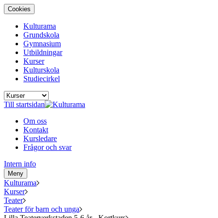
Cookies
Kulturama
Grundskola
Gymnasium
Utbildningar
Kurser
Kulturskola
Studiecirkel
Till startsidan
Om oss
Kontakt
Kursledare
Frågor och svar
Intern info
Meny
Kulturama
Kurser
Teater
Teater för barn och unga
Lilla Teaterverkstaden 5-6 år - Kortkurs