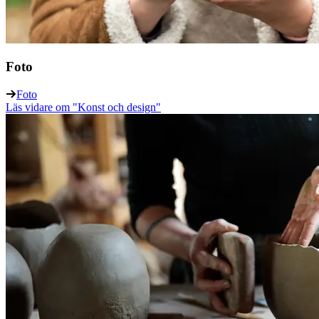
Foto
Foto
Läs vidare
om "Konst och design"