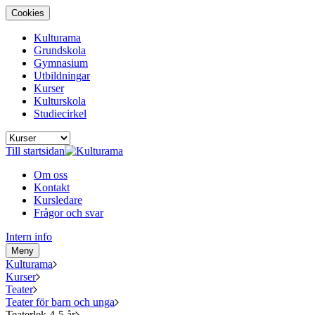
Cookies
Kulturama
Grundskola
Gymnasium
Utbildningar
Kurser
Kulturskola
Studiecirkel
Till startsidan
Om oss
Kontakt
Kursledare
Frågor och svar
Intern info
Meny
Kulturama
Kurser
Teater
Teater för barn och unga
Teaterlek 4-5 år