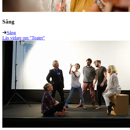
Sång
Sång
Läs vidare
om "Teater"