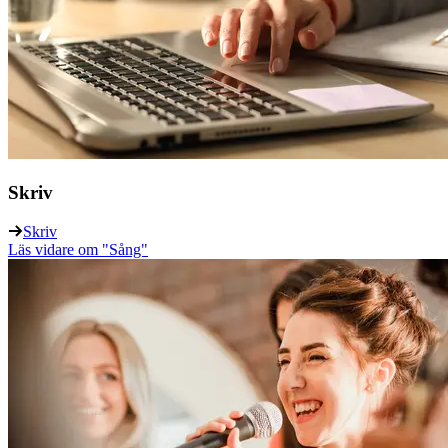
Skriv
Skriv
Läs vidare
om "Sång"