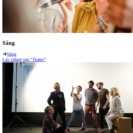
Sång
Sång
Läs vidare
om "Teater"