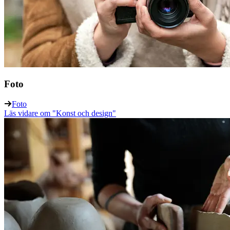
Foto
Foto
Läs vidare
om "Konst och design"