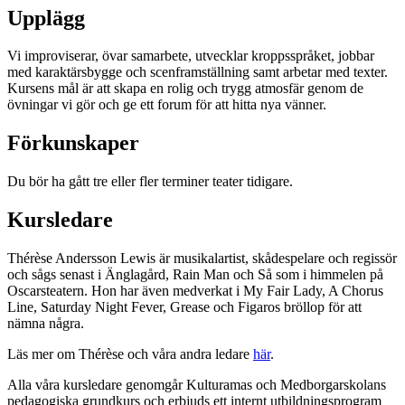
Upplägg
Vi improviserar, övar samarbete, utvecklar kroppsspråket, jobbar
med karaktärsbygge och scenframställning samt arbetar med texter.
Kursens mål är att skapa en rolig och trygg atmosfär genom de
övningar vi gör och ge ett forum för att hitta nya vänner.
Förkunskaper
Du bör ha gått tre eller fler terminer teater tidigare.
Kursledare
Thérèse Andersson Lewis är musikalartist, skådespelare och regissör
och sågs senast i Änglagård, Rain Man och Så som i himmelen på
Oscarsteatern. Hon har även medverkat i My Fair Lady, A Chorus
Line, Saturday Night Fever, Grease och Figaros bröllop för att
nämna några.
Läs mer om Thérèse och våra andra ledare
här
.
Alla våra kursledare genomgår Kulturamas och Medborgarskolans
pedagogiska grundkurs och erbjuds ett internt utbildningsprogram