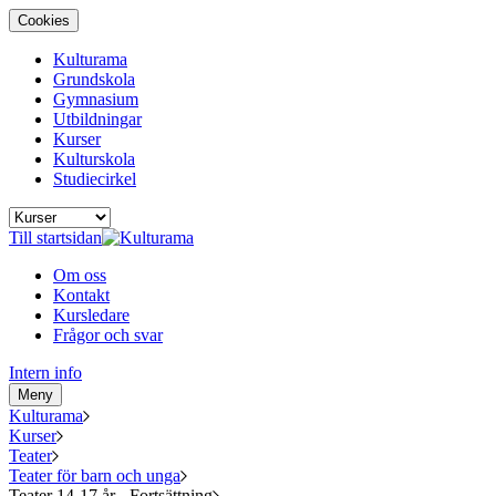
Cookies
Kulturama
Grundskola
Gymnasium
Utbildningar
Kurser
Kulturskola
Studiecirkel
Till startsidan
Om oss
Kontakt
Kursledare
Frågor och svar
Intern info
Meny
Kulturama
Kurser
Teater
Teater för barn och unga
Teater 14-17 år - Fortsättning