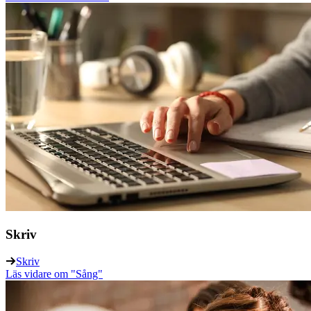
Skriv
Skriv
Läs vidare
om "Sång"