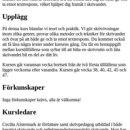
ta emot textrespons, vilket hjälper dig framåt i skrivandet.
Upplägg
På denna kurs blandar vi teori och praktik. Vi gör skrivövningar
inom olika genrer, provar olika metoder och tekniker för skrivandet
och övar på att både ge och ta emot textrespons. Du kommer också
att få läsa några texter under kursens gång. Du får en hemuppgift
mellan kurstillfällena som syftar till att hitta en skrivrutin och låta
skrivandet bli en del av ditt liv.
Kursen går varannan vecka bortsett från de två första tillfällena som
ligger veckorna efter varandra. Kursen går vecka 38, 40, 42, 45 och
47.
Förkunskaper
Inga förkunskaper krävs, alla är välkomna!
Kursledare
Cecilia Alstermark är författare samt skrivpedagog utbildad i både
kreativt skrivande och reflekterande/terapeutiskt skrivande. Hon har