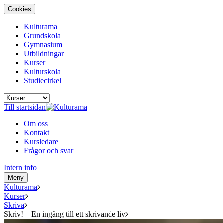
Cookies
Kulturama
Grundskola
Gymnasium
Utbildningar
Kurser
Kulturskola
Studiecirkel
Till startsidan
Om oss
Kontakt
Kursledare
Frågor och svar
Intern info
Meny
Kulturama
Kurser
Skriva
Skriv! – En ingång till ett skrivande liv