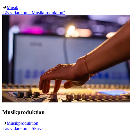
Musik
Läs vidare
om "Musikproduktion"
Musikproduktion
Musikproduktion
Läs vidare
om "Skriva"