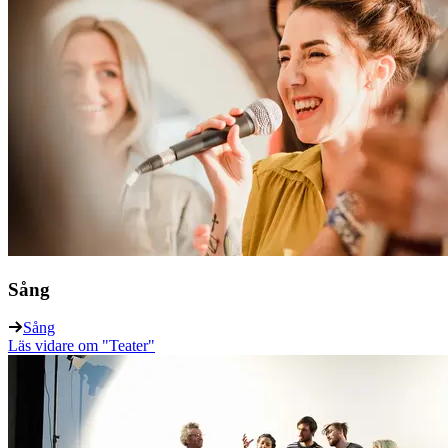
Sång
Sång
Läs vidare
om "Teater"