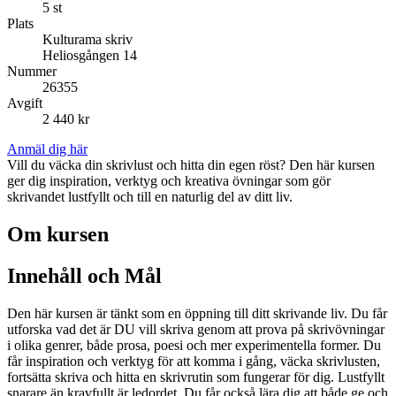
5 st
Plats
Kulturama skriv
Heliosgången 14
Nummer
26355
Avgift
2 440 kr
Anmäl dig här
Vill du väcka din skrivlust och hitta din egen röst? Den här kursen
ger dig inspiration, verktyg och kreativa övningar som gör
skrivandet lustfyllt och till en naturlig del av ditt liv.
Om kursen
Innehåll och Mål
Den här kursen är tänkt som en öppning till ditt skrivande liv. Du får
utforska vad det är DU vill skriva genom att prova på skrivövningar
i olika genrer, både prosa, poesi och mer experimentella former. Du
får inspiration och verktyg för att komma i gång, väcka skrivlusten,
fortsätta skriva och hitta en skrivrutin som fungerar för dig. Lustfyllt
snarare än kravfullt är ledordet. Du får också lära dig att både ge och