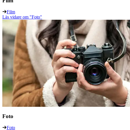
Film
Film
Läs vidare
om "Foto"
Foto
Foto