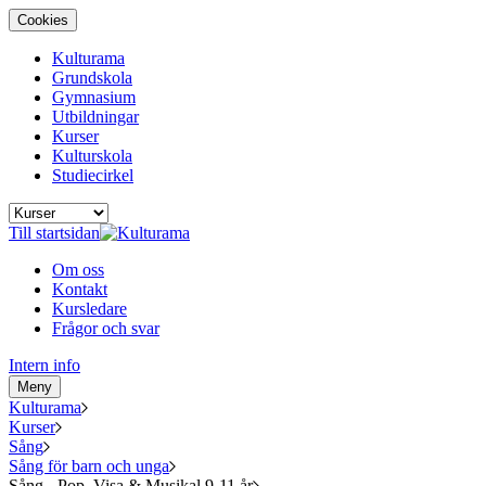
Cookies
Kulturama
Grundskola
Gymnasium
Utbildningar
Kurser
Kulturskola
Studiecirkel
Till startsidan
Om oss
Kontakt
Kursledare
Frågor och svar
Intern info
Meny
Kulturama
Kurser
Sång
Sång för barn och unga
Sång - Pop, Visa & Musikal 9-11 år