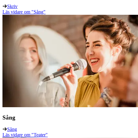
Skriv
Läs vidare
om "Sång"
Sång
Sång
Läs vidare
om "Teater"