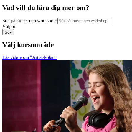
Vad vill du lära dig mer om?
Sök på kurser och workshops
Välj ort
Sök
Välj kursområde
Läs vidare
om "Artistskolan"