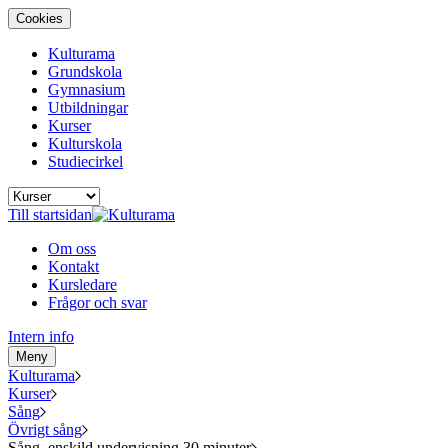
Cookies
Kulturama
Grundskola
Gymnasium
Utbildningar
Kurser
Kulturskola
Studiecirkel
Till startsidan
Om oss
Kontakt
Kursledare
Frågor och svar
Intern info
Meny
Kulturama
Kurser
Sång
Övrigt sång
Sång, enskild undervisning 30 minuter