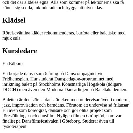
och det där alldeles egna. Alla som kommer på lektionerna ska få
känna sig sedda, inkluderade och trygga att utvecklas.
Klädsel
Rörelsevänliga kläder rekommenderas, barfota eller balettsko med
mjuk sula.
Kursledare
Eli Edbom
Eli började dansa som 6-åring på Danscompagniet vid
Fridhemsplan. Har studerat Danspedagog-programmet med
inriktning balett på Stockholms Konstnärliga Högskola (tidigare
DOCH) men även den Moderna Dansarlinjen på Balettakademien.
Baletten är den största danskärleken men undervisar även i modernt,
jazz, improvisation och barndans. Förutom att undervisa så frilansar
Eli även som koreograf, dansare och gör olika projekt som
föreställningar och dansfilm. Nyligen filmen Grönglöd, som var
finalist på Dansfilmsfestivalen i Göteborg. Studerar även till
fysioterapeut.