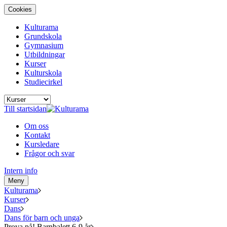
Cookies
Kulturama
Grundskola
Gymnasium
Utbildningar
Kurser
Kulturskola
Studiecirkel
Till startsidan
Om oss
Kontakt
Kursledare
Frågor och svar
Intern info
Meny
Kulturama
Kurser
Dans
Dans för barn och unga
Prova på! Barnbalett 6-9 år