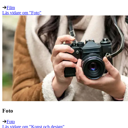
Film
Läs vidare
om "Foto"
Foto
Foto
Läs vidare
om "Konst och design"