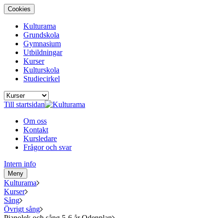
Cookies
Kulturama
Grundskola
Gymnasium
Utbildningar
Kurser
Kulturskola
Studiecirkel
Till startsidan
Om oss
Kontakt
Kursledare
Frågor och svar
Intern info
Meny
Kulturama
Kurser
Sång
Övrigt sång
Pianolek och sång 5-6 år Odenplan