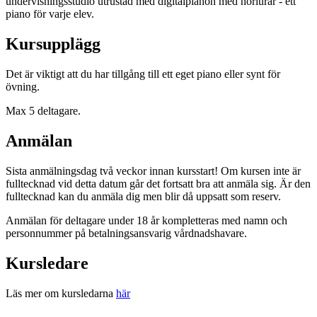
undervisningsstudio utrustad med digitalpianon med hörlurar - ett
piano för varje elev.
Kursupplägg
Det är viktigt att du har tillgång till ett eget piano eller synt för
övning.
Max 5 deltagare.
Anmälan
Sista anmälningsdag två veckor innan kursstart! Om kursen inte är
fulltecknad vid detta datum går det fortsatt bra att anmäla sig. Är den
fulltecknad kan du anmäla dig men blir då uppsatt som reserv.
Anmälan för deltagare under 18 år kompletteras med namn och
personnummer på betalningsansvarig vårdnadshavare.
Kursledare
Läs mer om kursledarna
här