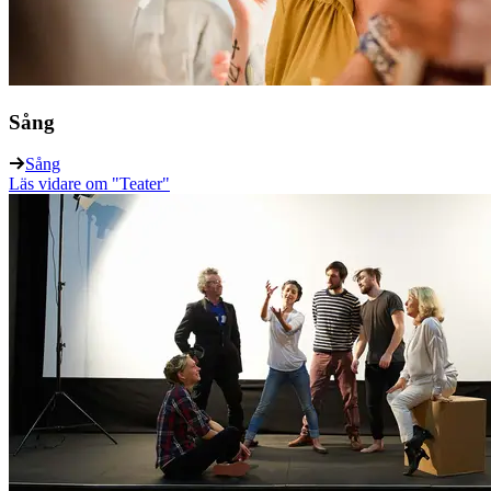
Sång
Sång
Läs vidare
om "Teater"