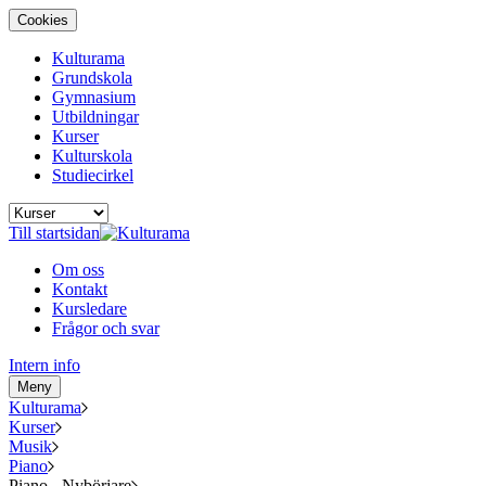
Cookies
Kulturama
Grundskola
Gymnasium
Utbildningar
Kurser
Kulturskola
Studiecirkel
Till startsidan
Om oss
Kontakt
Kursledare
Frågor och svar
Intern info
Meny
Kulturama
Kurser
Musik
Piano
Piano - Nybörjare