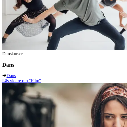
Danskurser
Dans
Dans
Läs vidare
om "Film"