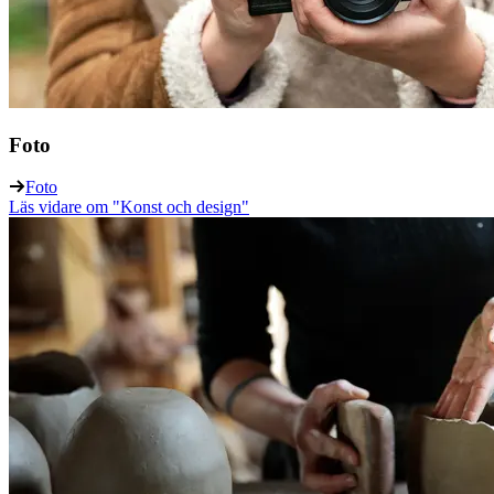
Foto
Foto
Läs vidare
om "Konst och design"