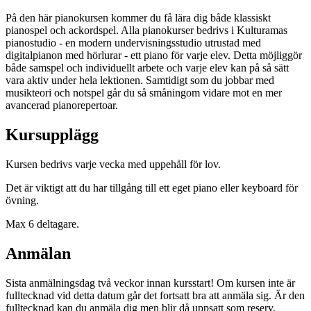
På den här pianokursen kommer du få lära dig både klassiskt
pianospel och ackordspel. Alla pianokurser bedrivs i Kulturamas
pianostudio - en modern undervisningsstudio utrustad med
digitalpianon med hörlurar - ett piano för varje elev. Detta möjliggör
både samspel och individuellt arbete och varje elev kan på så sätt
vara aktiv under hela lektionen. Samtidigt som du jobbar med
musikteori och notspel går du så småningom vidare mot en mer
avancerad pianorepertoar.
Kursupplägg
Kursen bedrivs varje vecka med uppehåll för lov.
Det är viktigt att du har tillgång till ett eget piano eller keyboard för
övning.
Max 6 deltagare.
Anmälan
Sista anmälningsdag två veckor innan kursstart! Om kursen inte är
fulltecknad vid detta datum går det fortsatt bra att anmäla sig. Är den
fulltecknad kan du anmäla dig men blir då uppsatt som reserv.