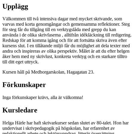
Upplägg
Välkommen till två intensiva dagar med mycket skrivande, som
varvas med korta genomgångar och gemensamma reflektioner. Steg
för steg får du tillgång till en verktygslåda med grepp du kan
använda i de olika skrivfaserna , alltifrån idékläckning till redigering.
Redskap för att komma igång och för att fortsätta skriva även efter
kursens slut. I en tillåtande miljö får du möjlighet att dela texter med
andra och inspireras av olika perspektiv. Målet är att du efter helgen
åker hem med ny skrivlust, konkreta verktyg och en starkare tilltro
till ditt eget uttryck.
Kursen håll på Medborgarskolan, Hagagatan 23.
Förkunskaper
Inga förkunskaper krävs, alla är välkomna!
Kursledare
Helga Härle har haft skrivarkurser sedan slutet av 80-talet. Hon har
undervisat i skrivpedagogik på högskolan, har erfarenhet av
redaktionellt arbete och lektörsuppdrag, litterär översättning,