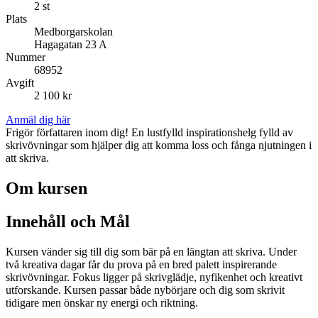
2 st
Plats
Medborgarskolan
Hagagatan 23 A
Nummer
68952
Avgift
2 100 kr
Anmäl dig här
Frigör författaren inom dig! En lustfylld inspirationshelg fylld av
skrivövningar som hjälper dig att komma loss och fånga njutningen i
att skriva.
Om kursen
Innehåll och Mål
Kursen vänder sig till dig som bär på en längtan att skriva. Under
två kreativa dagar får du prova på en bred palett inspirerande
skrivövningar. Fokus ligger på skrivglädje, nyfikenhet och kreativt
utforskande. Kursen passar både nybörjare och dig som skrivit
tidigare men önskar ny energi och riktning.