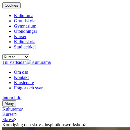
Cookies
Kulturama
Grundskola
Gymnasium
Utbildningar
Kurser
Kulturskola
Studiecirkel
Till startsidan
Om oss
Kontakt
Kursledare
Frågor och svar
Intern info
Meny
Kulturama
Kurser
Skriva
Kom igång och skriv - inspirationsworkshop