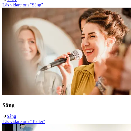
Läs vidare
om "Sång"
Sång
Sång
Läs vidare
om "Teater"