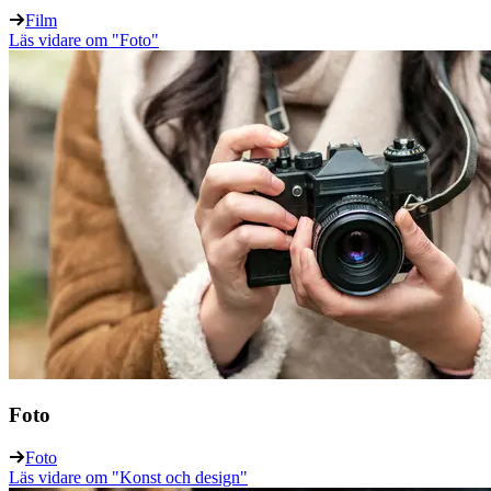
Film
Läs vidare
om "Foto"
Foto
Foto
Läs vidare
om "Konst och design"