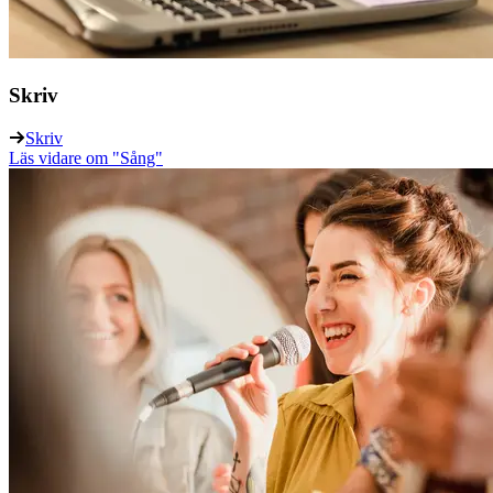
Skriv
Skriv
Läs vidare
om "Sång"