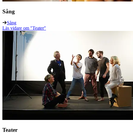
Sång
Sång
Läs vidare
om "Teater"
Teater