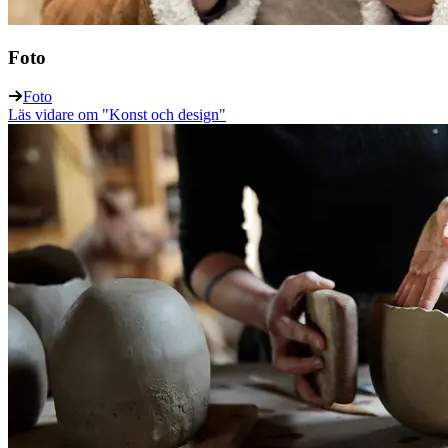
Foto
Foto
Läs vidare
om "Konst och design"