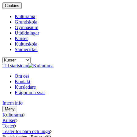
Cookies
Kulturama
Grundskola
Gymnasium
Utbildningar
Kurser
Kulturskola
Studiecirkel
Till startsidan
Om oss
Kontakt
Kursledare
Frågor och svar
Intern info
Meny
Kulturama
Kurser
Teater
Teater för barn och unga
Fysisk teater - Prova-på!