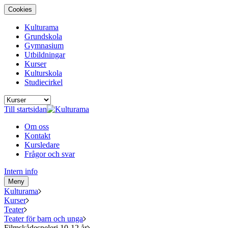
Cookies
Kulturama
Grundskola
Gymnasium
Utbildningar
Kurser
Kulturskola
Studiecirkel
Till startsidan
Om oss
Kontakt
Kursledare
Frågor och svar
Intern info
Meny
Kulturama
Kurser
Teater
Teater för barn och unga
Filmskådespeleri 10-12 år