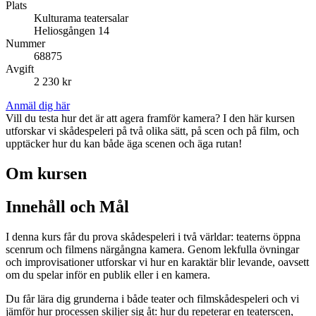
Plats
Kulturama teatersalar
Heliosgången 14
Nummer
68875
Avgift
2 230 kr
Anmäl dig här
Vill du testa hur det är att agera framför kamera? I den här kursen
utforskar vi skådespeleri på två olika sätt, på scen och på film, och
upptäcker hur du kan både äga scenen och äga rutan!
Om kursen
Innehåll och Mål
I denna kurs får du prova skådespeleri i två världar: teaterns öppna
scenrum och filmens närgångna kamera. Genom lekfulla övningar
och improvisationer utforskar vi hur en karaktär blir levande, oavsett
om du spelar inför en publik eller i en kamera.
Du får lära dig grunderna i både teater och filmskådespeleri och vi
jämför hur processen skiljer sig åt: hur du repeterar en teaterscen,