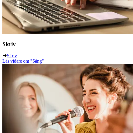
Skriv
Skriv
Läs vidare
om "Sång"