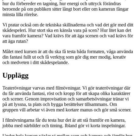
hur du förbereder en tagning, hur energi och uttryck förändras
beroende på om publiken sitter långt bort eller om kameran fångar
minsta lilla rörelse.
Vi pratar också om de tekniska skillnaderna och vad det gör med ditt
skådespeleri. Hur stort ska en känsla vara på scen? Hur litet kan det
vara framför kamera? Vad krävs för att äga scenen och vad krävs för
att äga rutan?
Målet med kursen är att du ska få testa båda formaten, våga använda
din fantasi fullt ut och få verktyg som gör dig mer modig, kreativ
och medveten i ditt skådespelande.
Upplägg
Teaterövningar varvas med filmövningar. Vi gör teaterövningar där
du får använda fantasi, röst och kropp för att skapa olika karaktärer
och scener. Genom improvisation och samarbetsövningar tränar vi
på att lyssna, ta plats och bygga berättelser tillsammans. Om
gruppen vill arbetar vi även med kortare manus och gör små scener.
I filmövningarna får du testa hur det är att stå framför en kamera,
jobba med närbilder och timing. Ibland gör vi korta inspelningar.
Under hela kursen växlar vi mellan scen och kamera och jämför hur