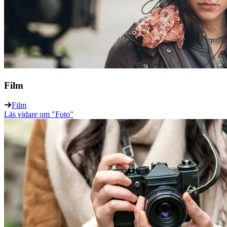
Film
Film
Läs vidare
om "Foto"