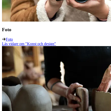
Foto
Foto
Läs vidare
om "Konst och design"