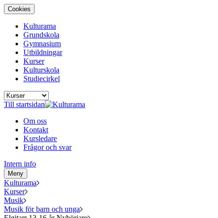
Cookies
Kulturama
Grundskola
Gymnasium
Utbildningar
Kurser
Kulturskola
Studiecirkel
Till startsidan
Om oss
Kontakt
Kursledare
Frågor och svar
Intern info
Meny
Kulturama
Kurser
Musik
Musik för barn och unga
Elgitarr 13-16 år Nybörjare