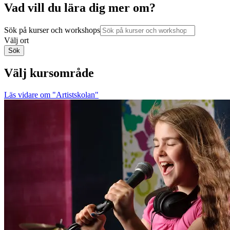
Vad vill du lära dig mer om?
Sök på kurser och workshops
Välj ort
Sök
Välj kursområde
Läs vidare
om "Artistskolan"