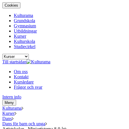
Cookies
Kulturama
Grundskola
Gymnasium
Utbildningar
Kurser
Kulturskola
Studiecirkel
Till startsidan
Om oss
Kontakt
Kursledare
Frågor och svar
Intern info
Meny
Kulturama
Kurser
Dans
Dans för barn och unga
Artistskolan - Miniartisterna 8-9 år