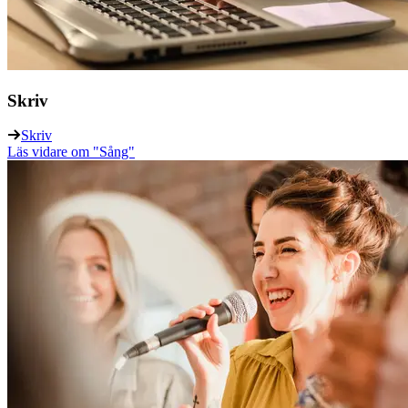
Skriv
Skriv
Läs vidare
om "Sång"