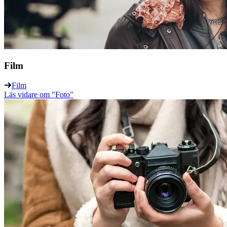
Film
Film
Läs vidare
om "Foto"