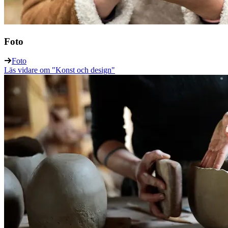
Foto
Foto
Läs vidare
om "Konst och design"