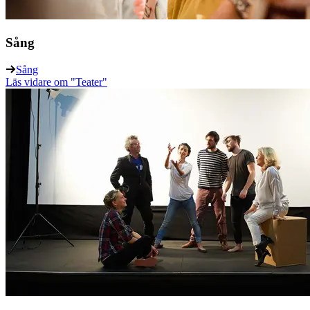
Sång
Sång
Läs vidare
om "Teater"