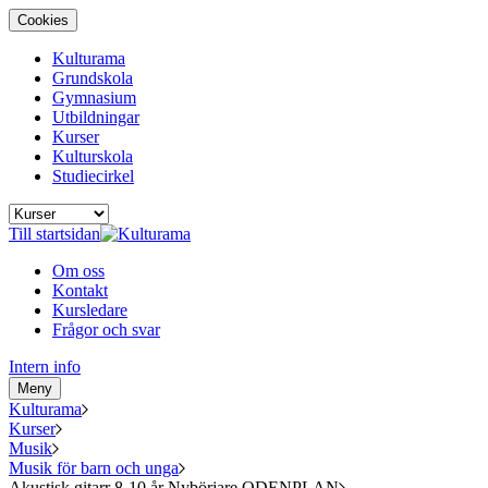
Cookies
Kulturama
Grundskola
Gymnasium
Utbildningar
Kurser
Kulturskola
Studiecirkel
Till startsidan
Om oss
Kontakt
Kursledare
Frågor och svar
Intern info
Meny
Kulturama
Kurser
Musik
Musik för barn och unga
Akustisk gitarr 8-10 år Nybörjare ODENPLAN