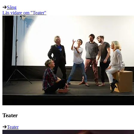
Sång
Läs vidare
om "Teater"
Teater
Teater