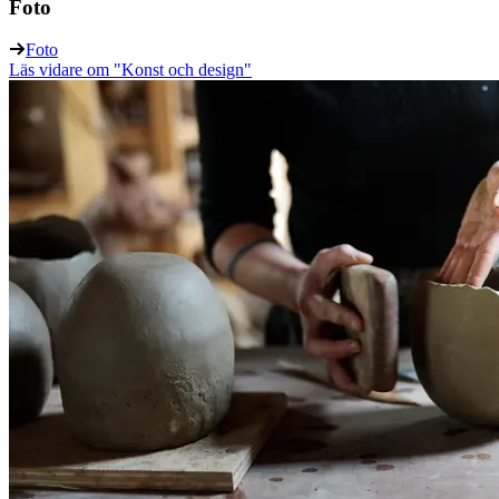
Foto
Foto
Läs vidare
om "Konst och design"