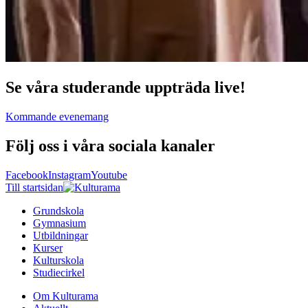
Se våra studerande uppträda live!
Kommande evenemang
Följ oss i våra sociala kanaler
Facebook
Instagram
Youtube
Till startsidan
Grundskola
Gymnasium
Utbildningar
Kurser
Kulturskola
Studiecirkel
Om Kulturama