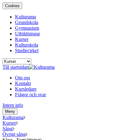
Cookies
Kulturama
Grundskola
Gymnasium
Utbildningar
Kurser
Kulturskola
Studiecirkel
Till startsidan
Om oss
Kontakt
Kursledare
Frågor och svar
Intern info
Meny
Kulturama
Kurser
Sång
Övrigt sång
Sång - Fortsättning