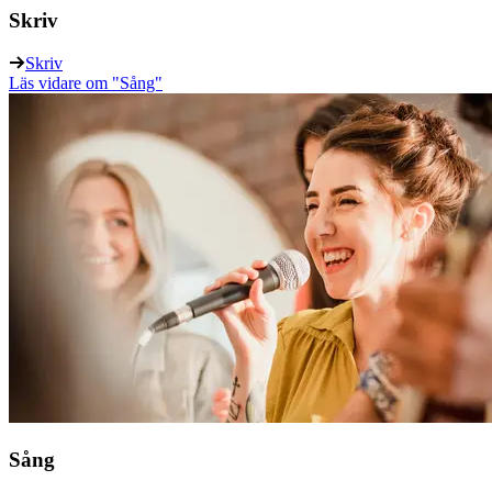
Skriv
Skriv
Läs vidare
om "Sång"
Sång