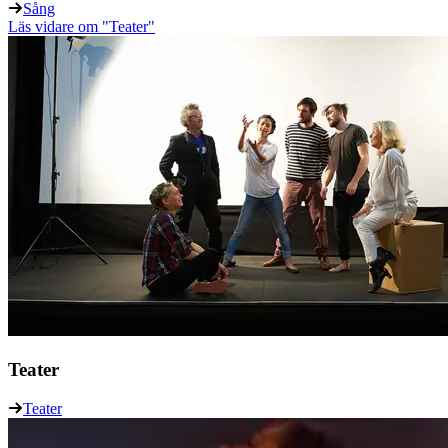
Sång
Läs vidare
om "Teater"
Teater
Teater