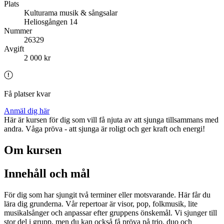
Plats
Kulturama musik & sångsalar
Heliosgången 14
Nummer
26329
Avgift
2 000 kr
Få platser kvar
Anmäl dig här
Här är kursen för dig som vill få njuta av att sjunga tillsammans med
andra. Våga pröva - att sjunga är roligt och ger kraft och energi!
Om kursen
Innehåll och mål
För dig som har sjungit två terminer eller motsvarande. Här får du
lära dig grunderna. Vår repertoar är visor, pop, folkmusik, lite
musikalsånger och anpassar efter gruppens önskemål. Vi sjunger till
stor del i grupp, men du kan också få pröva på trio, duo och