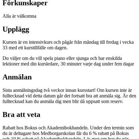
Förkunskaper
Alla är välkomna
Upplägg
Kursen är en intensivkurs och pågår från måndag till fredag i vecka
33 med ett kurstillfälle om dagen.
Du väljer om du vill spela piano eller sjunga och har enskilda
lektioner med din kursledare, 30 minuter varje dag under fem dagar
Anmälan
Sista anmälningsdag två veckor innan kursstart! Om kursen inte är
fulltecknad vid detta datum går det fortsatt bra att anmäla sig. Är den
fulltecknad kan du anmäla dig men blir då uppsatt som reserv.
Bra att veta
Rabatt hos Bokus och Akademibokhandeln. Under den termin som
du är deltagare hos Medborgarskolan får du 6 % rabatt på Bokus
och 10 % rabatt på Akademibokhandeln. Läs mer om hur du gör