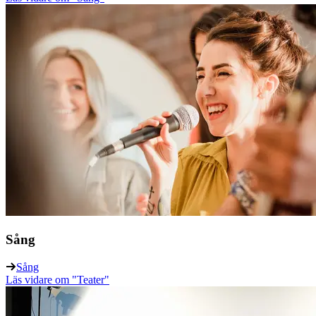
Sång
Sång
Läs vidare
om "Teater"