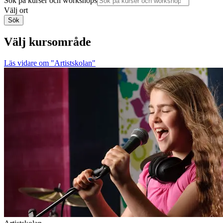
Sök på kurser och workshops
Välj ort
Sök
Välj kursområde
Läs vidare
om "Artistskolan"