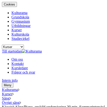
Cookies
Kulturama
Grundskola
Gymnasium
Utbildningar
Kurser
Kulturskola
Studiecirkel
Till startsidan
Om oss
Kontakt
Kursledare
Frågor och svar
Intern info
Meny
Kulturama
Kurser
Sång
Övrigt sång
Klassisk Sång/Piano, enskild undervisning 30 min. Sommarintensiv!