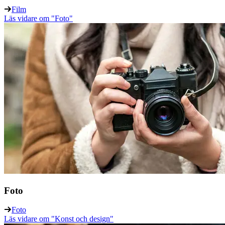
Film
Läs vidare
om "Foto"
Foto
Foto
Läs vidare
om "Konst och design"