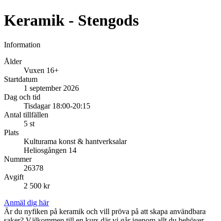
Keramik - Stengods
Information
Ålder
Vuxen 16+
Startdatum
1 september 2026
Dag och tid
Tisdagar 18:00-20:15
Antal tillfällen
5 st
Plats
Kulturama konst & hantverksalar
Heliosgången 14
Nummer
26378
Avgift
2 500 kr
Anmäl dig här
Är du nyfiken på keramik och vill pröva på att skapa användbara
saker? Välkommen till en kurs där vi går igenom allt du behöver