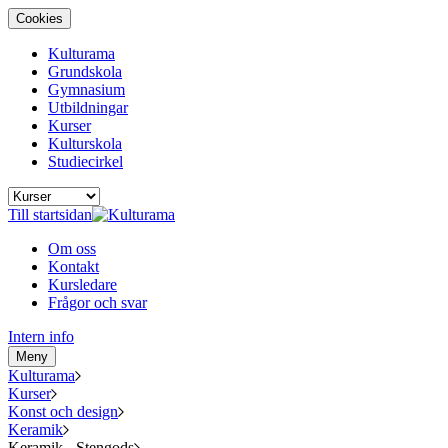
Cookies
Kulturama
Grundskola
Gymnasium
Utbildningar
Kurser
Kulturskola
Studiecirkel
Till startsidan
Om oss
Kontakt
Kursledare
Frågor och svar
Intern info
Meny
Kulturama
Kurser
Konst och design
Keramik
Keramik - Stengods