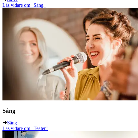
Läs vidare
om "Sång"
Sång
Sång
Läs vidare
om "Teater"