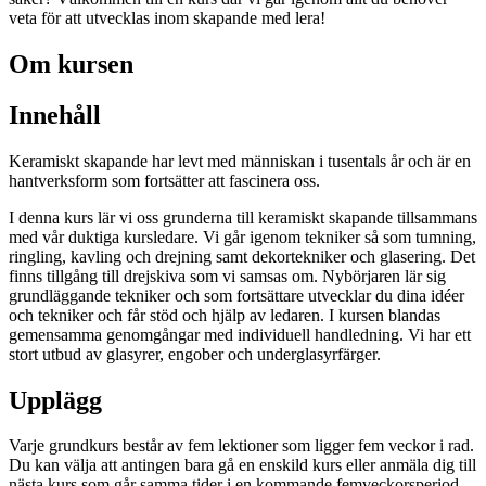
veta för att utvecklas inom skapande med lera!
Om kursen
Innehåll
Keramiskt skapande har levt med människan i tusentals år och är en
hantverksform som fortsätter att fascinera oss.
I denna kurs lär vi oss grunderna till keramiskt skapande tillsammans
med vår duktiga kursledare. Vi går igenom tekniker så som tumning,
ringling, kavling och drejning samt dekortekniker och glasering. Det
finns tillgång till drejskiva som vi samsas om. Nybörjaren lär sig
grundläggande tekniker och som fortsättare utvecklar du dina idéer
och tekniker och får stöd och hjälp av ledaren. I kursen blandas
gemensamma genomgångar med individuell handledning. Vi har ett
stort utbud av glasyrer, engober och underglasyrfärger.
Upplägg
Varje grundkurs består av fem lektioner som ligger fem veckor i rad.
Du kan välja att antingen bara gå en enskild kurs eller anmäla dig till
nästa kurs som går samma tider i en kommande femveckorsperiod.