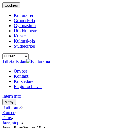
Cookies
Kulturama
Grundskola
Gymnasium
Utbildningar
Kurser
Kulturskola
Studiecirkel
Till startsidan
Om oss
Kontakt
Kursledare
Frågor och svar
Intern info
Meny
Kulturama
Kurser
Dans
Jazz, stepp
Jazz - Fortsättning 25+