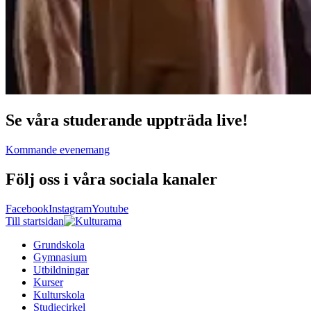
Se våra studerande uppträda live!
Kommande evenemang
Följ oss i våra sociala kanaler
Facebook
Instagram
Youtube
Till startsidan
Grundskola
Gymnasium
Utbildningar
Kurser
Kulturskola
Studiecirkel