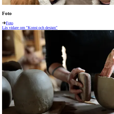
Foto
Foto
Läs vidare
om "Konst och design"