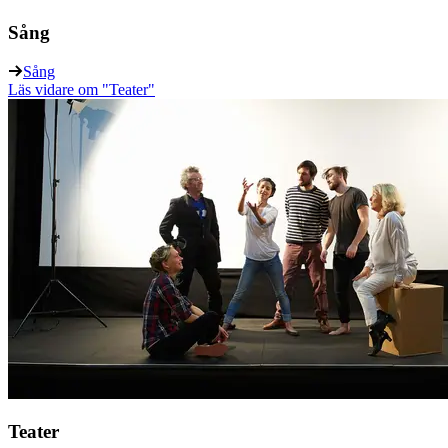
Sång
Sång
Läs vidare
om "Teater"
Teater