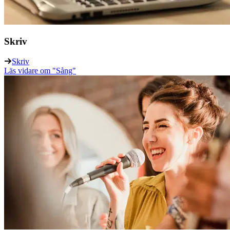
Skriv
Skriv
Läs vidare
om "Sång"