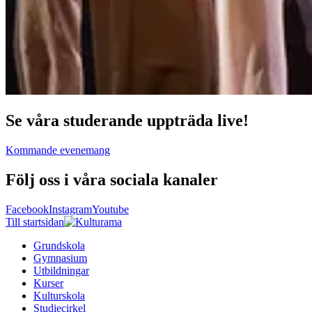
Se våra studerande uppträda live!
Kommande evenemang
Följ oss i våra sociala kanaler
Facebook
Instagram
Youtube
Till startsidan
Grundskola
Gymnasium
Utbildningar
Kurser
Kulturskola
Studiecirkel