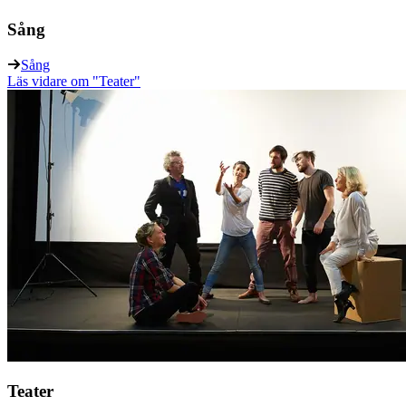
Sång
Sång
Läs vidare
om "Teater"
Teater