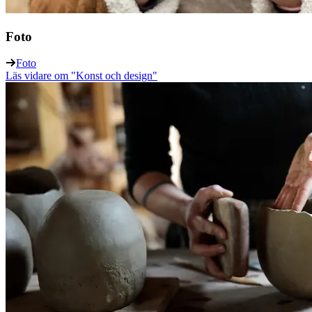
Foto
Foto
Läs vidare
om "Konst och design"