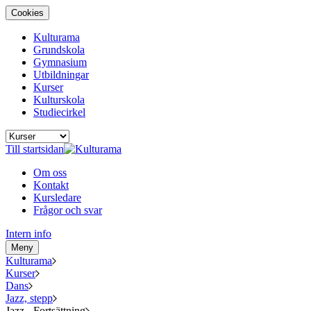
Cookies
Kulturama
Grundskola
Gymnasium
Utbildningar
Kurser
Kulturskola
Studiecirkel
Till startsidan
Om oss
Kontakt
Kursledare
Frågor och svar
Intern info
Meny
Kulturama
Kurser
Dans
Jazz, stepp
Jazz - Fortsättning