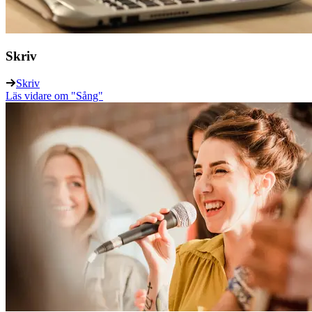
Skriv
Skriv
Läs vidare
om "Sång"