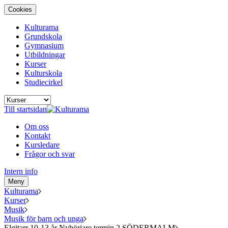
Cookies
Kulturama
Grundskola
Gymnasium
Utbildningar
Kurser
Kulturskola
Studiecirkel
Till startsidan
Om oss
Kontakt
Kursledare
Frågor och svar
Intern info
Meny
Kulturama
Kurser
Musik
Musik för barn och unga
Elgitarr 10-13 år Nybörjare termin 2 SÖDERMALM