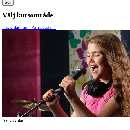
Sök
Välj kursområde
Läs vidare
om "Artistskolan"
Artistskolan