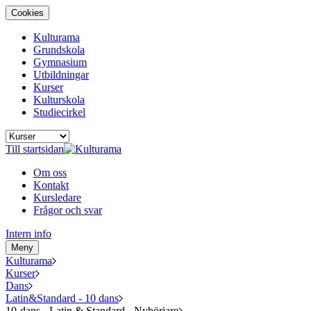
Cookies
Kulturama
Grundskola
Gymnasium
Utbildningar
Kurser
Kulturskola
Studiecirkel
Till startsidan
Om oss
Kontakt
Kursledare
Frågor och svar
Intern info
Meny
Kulturama
Kurser
Dans
Latin&Standard - 10 dans
10-dans - Latin & Standard - Nybörjare