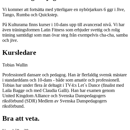
Vi kommer att fortsätta med ytterligare en nybörjarkurs 6 ggr i Jive,
Tango, Rumba och Quickstep.
På Kulturama finns kurser i 10-dans upp till avancerad nivå. Vi har
även träningsformen Latin Fitness som erbjuder svettig och rolig
träning samtidigt som man övar steg från exempelvis cha-cha, samba
och jive.
Kursledare
Tobias Wallin
Professionell dansare och pedagog. Han är flerfaldig svensk mästare
i standarddans och 10-dans - både som amatör och professionell.
Tobias har under flera år deltagit i TV4:s Let´s Dance (finalist med
Laila Bagge och med Claudia Galli). Han har examen genom
United Kingdom Alliance och Svenska Danspedagogers
riksförbund (SDR) Medlem av Svenska Danspedagogers
riksförbund.
Bra att veta.