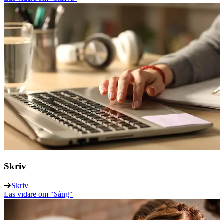
Skriv
Skriv
Läs vidare
om "Sång"