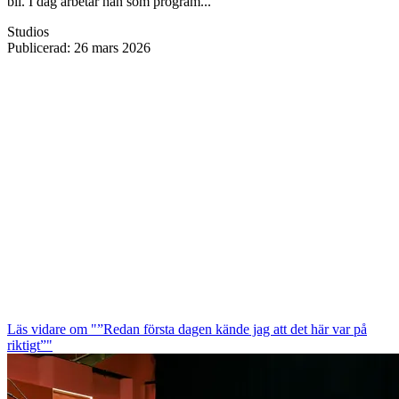
bli. I dag arbetar han som program...
Studios
Publicerad
:
26 mars 2026
Läs vidare
om "”Redan första dagen kände jag att det här var på
riktigt”"