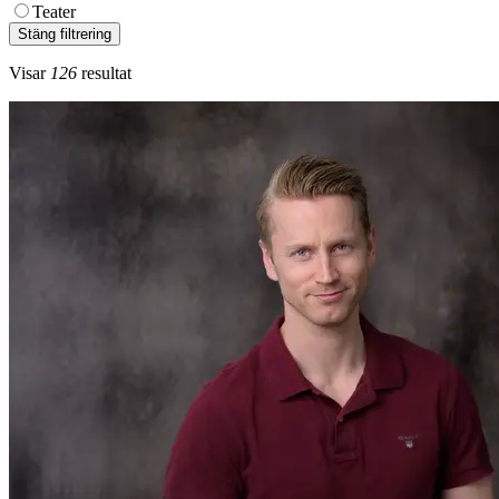
Teater
Stäng filtrering
Visar
126
resultat